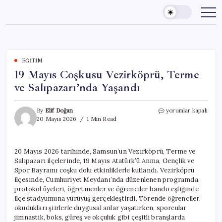
Skip
to
content
EĞITIM
19 Mayıs Coşkusu Vezirköprü, Terme
ve Salıpazarı’nda Yaşandı
19
By
Elif Doğan
yorumlar kapalı
Mayıs
20 Mayıs 2026
1 Min Read
Coşkusu
Vezirköprü,
Terme
20 Mayıs 2026 tarihinde, Samsun’un Vezirköprü, Terme ve
ve
Salıpazarı ilçelerinde, 19 Mayıs Atatürk’ü Anma, Gençlik ve
Salıpazarı’nda
Yaşandı
Spor Bayramı coşku dolu etkinliklerle kutlandı. Vezirköprü
için
ilçesinde, Cumhuriyet Meydanı’nda düzenlenen programda,
protokol üyeleri, öğretmenler ve öğrenciler bando eşliğinde
ilçe stadyumuna yürüyüş gerçekleştirdi. Törende öğrenciler,
okudukları şiirlerle duygusal anlar yaşatırken, sporcular
jimnastik, boks, güreş ve okçuluk gibi çeşitli branşlarda