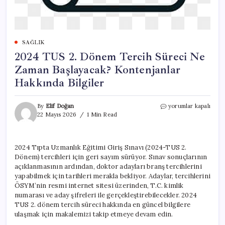
SAĞLIK
2024 TUS 2. Dönem Tercih Süreci Ne
Zaman Başlayacak? Kontenjanlar
Hakkında Bilgiler
2024
By
Elif Doğan
yorumlar kapalı
TUS
22 Mayıs 2026
1 Min Read
2.
Dönem
Tercih
2024 Tıpta Uzmanlık Eğitimi Giriş Sınavı (2024-TUS 2.
Süreci
Dönem) tercihleri için geri sayım sürüyor. Sınav sonuçlarının
Ne
Zaman
açıklanmasının ardından, doktor adayları branş tercihlerini
Başlayacak?
yapabilmek için tarihleri merakla bekliyor. Adaylar, tercihlerini
Kontenjanlar
ÖSYM’nin resmi internet sitesi üzerinden, T.C. kimlik
Hakkında
numarası ve aday şifreleri ile gerçekleştirebilecekler. 2024
Bilgiler
TUS 2. dönem tercih süreci hakkında en güncel bilgilere
için
ulaşmak için makalemizi takip etmeye devam edin.