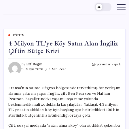
Skip
to
content
EĞITIM
4 Milyon TL’ye Köy Satın Alan İngiliz
Çiftin Bütçe Krizi
4
By
Elif Doğan
yorumlar kapalı
Milyon
15 Mayıs 2026
1 Min Read
TL’ye
Köy
Satın
Fransa’nın Sainte-Ségros bölgesinde terkedilmiş bir yerleşim
Alan
alanına yatırım yapan İngiliz çift Ben Pearson ve Nathan
İngiliz
Çiftin
Pearson, hayallerindeki yaşamı inşa etme yolunda
Bütçe
beklenmedik mali zorluklarla karşılaştılar. Yaklaşık 4,3 milyon
Krizi
TL’ye satın aldıkları köy için başlangıçta belirledikleri 100 bin
için
sterlinlik bütçenin hızla tükendiği ortaya çıktı.
Çift, sosyal medyada “satın alınan köy” olarak dikkat çeken bu