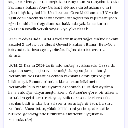
suçlar nedeniyle İsrail Başbakanı Binyamin Netanyahu ile eski
Savunma Bakanı Yoav Gallant hakkında da tutuklama emri
çıkarıldığı kaydedildi. Uluslararası Ceza Mahkemesi (UCM) ile
ilgili konu hakkında henüz resmi bir açıklama yapılmamışken,
eğer bu iddialar doğrulanırsa, hakkında yakalama kararı
çıkarılan İsrailli yetkili sayısı 7’ye yükselecek.
İsrail medyasında, UCM savcılarının aşırı sağcı Maliye Bakanı
Bezalel Smotrich ve Ulusal Güvenlik Bakanı Itamar Ben-Gvir
hakkında da dava açmayı düşündüğüne dair haberler yer
almıştı.
UCM, 21 Kasım 2024 tarihinde yaptığı açıklamada, Gazze’de
yaşanan savaş suçları ve insanlığa karşı suçlar nedeniyle
Netanyahu ve Gallant hakkında yakalama emri çıkardığını
bildirmişti. Bunun ardından Macaristan hükümeti,
Netanyahu’nun resmi ziyareti esnasında UCM’den ayrılma
kararı aldığını duyurmuştu. Roma Statüsü’ne göre, bir ülkenin
UCM’den çekilmesi, Birleşmiş Milletler Genel Sekreteri’ne
yapılan bildirimden bir yıl sonra yürürlüğe giriyor. Bu süre
zarfında Macaristan, yükümlülüklerini yerine getirmekle
birlikte, gerektiğinde tutuklama emirlerini uygulamak
zorunda. (AA)