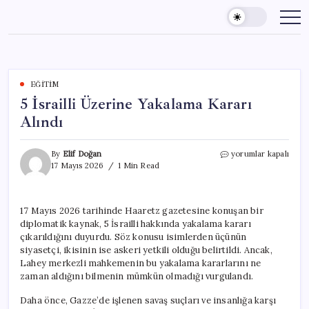
Skip
to
content
EĞITIM
5 İsrailli Üzerine Yakalama Kararı
Alındı
5
By
Elif Doğan
yorumlar kapalı
İsrailli
17 Mayıs 2026
1 Min Read
Üzerine
Yakalama
Kararı
17 Mayıs 2026 tarihinde Haaretz gazetesine konuşan bir
Alındı
diplomatik kaynak, 5 İsrailli hakkında yakalama kararı
için
çıkarıldığını duyurdu. Söz konusu isimlerden üçünün
siyasetçi, ikisinin ise askeri yetkili olduğu belirtildi. Ancak,
Lahey merkezli mahkemenin bu yakalama kararlarını ne
zaman aldığını bilmenin mümkün olmadığı vurgulandı.
Daha önce, Gazze’de işlenen savaş suçları ve insanlığa karşı