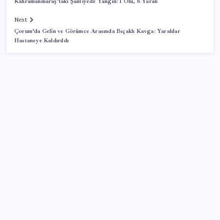
Kahramanmaraş’taki Şantiyede Yangın: 1 Ölü, 6 Yaralı
Next
Çorum’da Gelin ve Görümce Arasında Bıçaklı Kavga: Yaralılar
Hastaneye Kaldırıldı
SON YAZILAR
KOBİ’ler için akıllı üretim üssü
VakıfBank ikinci çeyrekte 16,7 milyar TL net kâr elde
etti
Google Pixel Watch 5 Sızdırıldı: İşte Detaylar