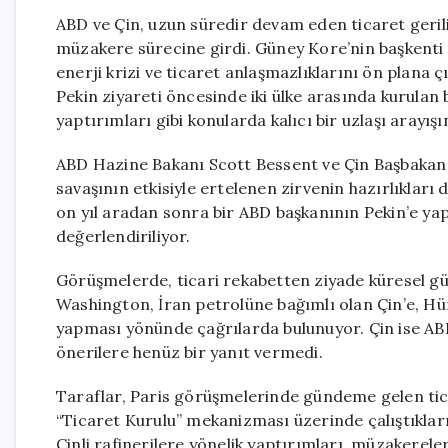
ABD ve Çin, uzun süredir devam eden ticaret gerili
müzakere sürecine girdi. Güney Kore’nin başkenti S
enerji krizi ve ticaret anlaşmazlıklarını ön plana
Pekin ziyareti öncesinde iki ülke arasında kurula
yaptırımları gibi konularda kalıcı bir uzlaşı arayışı
ABD Hazine Bakanı Scott Bessent ve Çin Başbakan
savaşının etkisiyle ertelenen zirvenin hazırlıkları 
on yıl aradan sonra bir ABD başkanının Pekin’e ya
değerlendiriliyor.
Görüşmelerde, ticari rekabetten ziyade küresel güv
Washington, İran petrolüne bağımlı olan Çin’e, Hü
yapması yönünde çağrılarda bulunuyor. Çin ise AB
önerilere henüz bir yanıt vermedi.
Taraflar, Paris görüşmelerinde gündeme gelen tica
“Ticaret Kurulu” mekanizması üzerinde çalıştıklar
Çinli rafinerilere yönelik yaptırımları, müzakerele