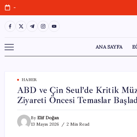
Skip
-
to
content
https://www.facebook.com/
https://twitter.com/
https://t.me/
https://www.instagram.com/
https://youtube.com/
ANA SAYFA
E
HABER
ABD ve Çin Seul’de Kritik Müz
Ziyareti Öncesi Temaslar Başlad
By
Elif Doğan
13 Mayıs 2026
2 Min Read