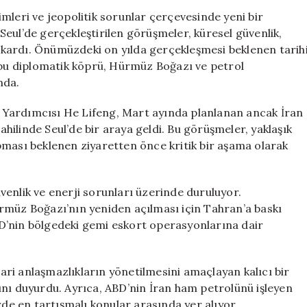
Kritik
mleri ve jeopolitik sorunlar çerçevesinde yeni bir
Müzakerelerde
eul’de gerçekleştirilen görüşmeler, küresel güvenlik,
Bir
 çıkardı. Önümüzdeki on yılda gerçekleşmesi beklenen tarih
Araya
n bu diplomatik köprü, Hürmüz Boğazı ve petrol
Geldi:
nda.
Pekin
Ziyareti
 Yardımcısı He Lifeng, Mart ayında planlanan ancak İran
Öncesi
dahilinde Seul’de bir araya geldi. Bu görüşmeler, yaklaşık
Temaslar
Başladı
pması beklenen ziyaretten önce kritik bir aşama olarak
için
enlik ve enerji sorunları üzerinde duruluyor.
rmüz Boğazı’nın yeniden açılması için Tahran’a baskı
D’nin bölgedeki gemi eskort operasyonlarına dair
ri anlaşmazlıkların yönetilmesini amaçlayan kalıcı bir
ını duyurdu. Ayrıca, ABD’nin İran ham petrolünü işleyen
rde en tartışmalı konular arasında yer alıyor.