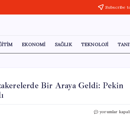
Subscribe t
ĞİTİM
EKONOMİ
SAĞLIK
TEKNOLOJİ
TANI
akerelerde Bir Araya Geldi: Pekin
ı
ABD
yorumlar kapal
ve
Çin
Seul’de