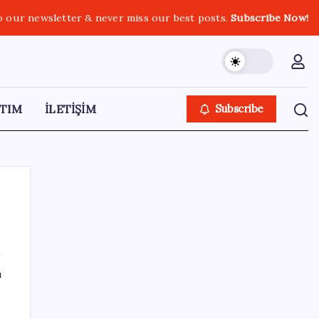
o our newsletter & never miss our best posts.
Subscribe Now!
TIM
İLETİŞİM
Subscribe
SON YAZILAR
ı
KOBİ’ler için akıllı üretim üssü