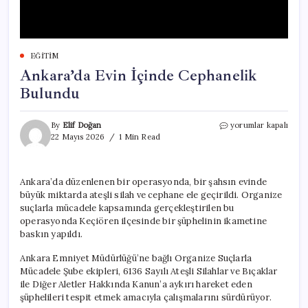
EĞITIM
Ankara’da Evin İçinde Cephanelik
Bulundu
Ankara’da
By
Elif Doğan
yorumlar kapalı
Evin
22 Mayıs 2026
1 Min Read
İçinde
Cephanelik
Bulundu
Ankara’da düzenlenen bir operasyonda, bir şahsın evinde
için
büyük miktarda ateşli silah ve cephane ele geçirildi. Organize
suçlarla mücadele kapsamında gerçekleştirilen bu
operasyonda Keçiören ilçesinde bir şüphelinin ikametine
baskın yapıldı.
Ankara Emniyet Müdürlüğü’ne bağlı Organize Suçlarla
Mücadele Şube ekipleri, 6136 Sayılı Ateşli Silahlar ve Bıçaklar
ile Diğer Aletler Hakkında Kanun’a aykırı hareket eden
şüphelileri tespit etmek amacıyla çalışmalarını sürdürüyor.