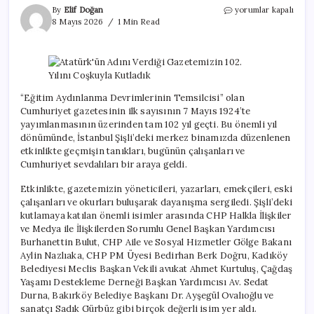
Atatürk’ün
By
Elif Doğan
yorumlar kapalı
Adını
8 Mayıs 2026
1 Min Read
Verdiği
Gazetemizin
102.
Yılını
Coşkuyla
Kutladık
“Eğitim Aydınlanma Devrimlerinin Temsilcisi” olan
için
Cumhuriyet gazetesinin ilk sayısının 7 Mayıs 1924’te
yayımlanmasının üzerinden tam 102 yıl geçti. Bu önemli yıl
dönümünde, İstanbul Şişli’deki merkez binamızda düzenlenen
etkinlikte geçmişin tanıkları, bugünün çalışanları ve
Cumhuriyet sevdalıları bir araya geldi.
Etkinlikte, gazetemizin yöneticileri, yazarları, emekçileri, eski
çalışanları ve okurları buluşarak dayanışma sergiledi. Şişli’deki
kutlamaya katılan önemli isimler arasında CHP Halkla İlişkiler
ve Medya ile İlişkilerden Sorumlu Genel Başkan Yardımcısı
Burhanettin Bulut, CHP Aile ve Sosyal Hizmetler Gölge Bakanı
Aylin Nazlıaka, CHP PM Üyesi Bedirhan Berk Doğru, Kadıköy
Belediyesi Meclis Başkan Vekili avukat Ahmet Kurtuluş, Çağdaş
Yaşamı Destekleme Derneği Başkan Yardımcısı Av. Sedat
Durna, Bakırköy Belediye Başkanı Dr. Ayşegül Ovalıoğlu ve
sanatçı Sadık Gürbüz gibi birçok değerli isim yer aldı.