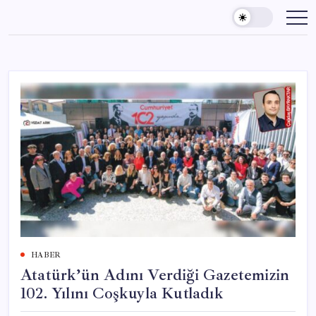
Skip
to
content
HABER
Atatürk’ün Adını Verdiği Gazetemizin
102. Yılını Coşkuyla Kutladık