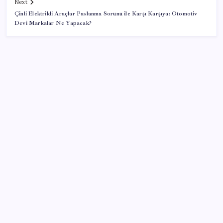
Next
Çinli Elektrikli Araçlar Paslanma Sorunu ile Karşı Karşıya: Otomotiv
Devi Markalar Ne Yapacak?
SON YAZILAR
Türk şirket, Abu Dabi ile Dubai arasındaki seyahat
süresini 30 dakikaya indiriyor
2026 EKPSS tercihleri ne zaman başlıyor? EKPSS
tercihleri nasıl ve nereden yapılır?
Son dakika… DEM Parti ‘çerçeve yasa’ teklifine imza
attı