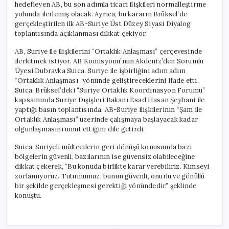
hedefleyen AB, bu son adımla ticari ilişkileri normalleştirme
yolunda ilerlemiş olacak. Ayrıca, bu kararın Brüksel’de
gerçekleştirilen ilk AB-Suriye Üst Düzey Siyasi Diyalog
toplantısında açıklanması dikkat çekiyor.
AB, Suriye ile ilişkilerini “Ortaklık Anlaşması” çerçevesinde
ilerletmek istiyor. AB Komisyonu’nun Akdeniz’den Sorumlu
Üyesi Dubravka Suica, Suriye ile işbirliğini adım adım
“Ortaklık Anlaşması” yönünde geliştireceklerini ifade etti.
Suica, Brüksel’deki “Suriye Ortaklık Koordinasyon Forumu”
kapsamında Suriye Dışişleri Bakanı Esad Hasan Şeybani ile
yaptığı basın toplantısında, AB-Suriye ilişkilerinin “Şam ile
Ortaklık Anlaşması” üzerinde çalışmaya başlayacak kadar
olgunlaşmasını umut ettiğini dile getirdi.
Suica, Suriyeli mültecilerin geri dönüşü konusunda bazı
bölgelerin güvenli, bazılarının ise güvensiz olabileceğine
dikkat çekerek, “Bu konuda birlikte karar verebiliriz. Kimseyi
zorlamıyoruz. Tutumumuz, bunun güvenli, onurlu ve gönüllü
bir şekilde gerçekleşmesi gerektiği yönündedir.” şeklinde
konuştu.