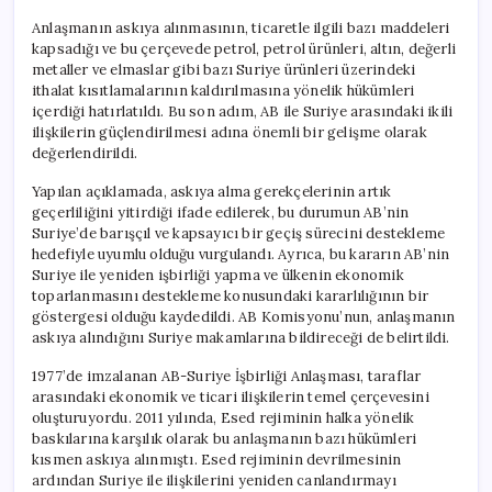
Anlaşmanın askıya alınmasının, ticaretle ilgili bazı maddeleri
kapsadığı ve bu çerçevede petrol, petrol ürünleri, altın, değerli
metaller ve elmaslar gibi bazı Suriye ürünleri üzerindeki
ithalat kısıtlamalarının kaldırılmasına yönelik hükümleri
içerdiği hatırlatıldı. Bu son adım, AB ile Suriye arasındaki ikili
ilişkilerin güçlendirilmesi adına önemli bir gelişme olarak
değerlendirildi.
Yapılan açıklamada, askıya alma gerekçelerinin artık
geçerliliğini yitirdiği ifade edilerek, bu durumun AB’nin
Suriye’de barışçıl ve kapsayıcı bir geçiş sürecini destekleme
hedefiyle uyumlu olduğu vurgulandı. Ayrıca, bu kararın AB’nin
Suriye ile yeniden işbirliği yapma ve ülkenin ekonomik
toparlanmasını destekleme konusundaki kararlılığının bir
göstergesi olduğu kaydedildi. AB Komisyonu’nun, anlaşmanın
askıya alındığını Suriye makamlarına bildireceği de belirtildi.
1977’de imzalanan AB-Suriye İşbirliği Anlaşması, taraflar
arasındaki ekonomik ve ticari ilişkilerin temel çerçevesini
oluşturuyordu. 2011 yılında, Esed rejiminin halka yönelik
baskılarına karşılık olarak bu anlaşmanın bazı hükümleri
kısmen askıya alınmıştı. Esed rejiminin devrilmesinin
ardından Suriye ile ilişkilerini yeniden canlandırmayı