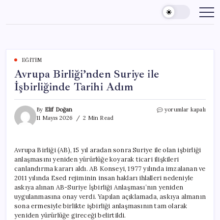
Skip
to
content
EĞITIM
Avrupa Birliği’nden Suriye ile
İşbirliğinde Tarihi Adım
Avrupa
By
Elif Doğan
yorumlar kapalı
Birliği’nden
11 Mayıs 2026
2 Min Read
Suriye
ile
İşbirliğinde
Avrupa Birliği (AB), 15 yıl aradan sonra Suriye ile olan işbirliği
Tarihi
anlaşmasını yeniden yürürlüğe koyarak ticari ilişkileri
Adım
için
canlandırma kararı aldı. AB Konseyi, 1977 yılında imzalanan ve
2011 yılında Esed rejiminin insan hakları ihlalleri nedeniyle
askıya alınan AB-Suriye İşbirliği Anlaşması’nın yeniden
uygulanmasına onay verdi. Yapılan açıklamada, askıya almanın
sona ermesiyle birlikte işbirliği anlaşmasının tam olarak
yeniden yürürlüğe gireceği belirtildi.