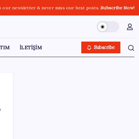
o our newsletter & never miss our best posts.
Subscribe Now!
TIM
İLETİŞİM
Subscribe
ı
SON YAZILAR
Türk şirket, Abu Dabi ile Dubai arasındaki
seyahat süresini 30 dakikaya indiriyor