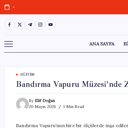
Skip
-
to
content
https://www.facebook.com/
https://twitter.com/
https://t.me/
https://www.instagram.com/
https://youtube.com/
ANA SAYFA
E
EĞITIM
Bandırma Vapuru Müzesi’nde Zi
By
Elif Doğan
20 Mayıs 2026
1 Min Read
Bandırma Vapuru’nun bire bir ölçülerde inşa edilen 