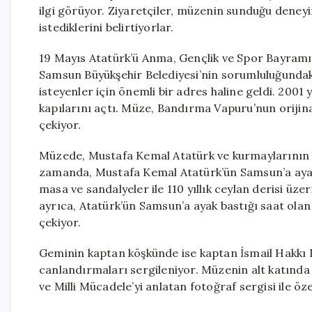
ilgi görüyor. Ziyaretçiler, müzenin sunduğu dene
istediklerini belirtiyorlar.
19 Mayıs Atatürk’ü Anma, Gençlik ve Spor Bayramı n
Samsun Büyükşehir Belediyesi’nin sorumluluğundak
isteyenler için önemli bir adres haline geldi. 2001
kapılarını açtı. Müze, Bandırma Vapuru’nun orijina
çekiyor.
Müzede, Mustafa Kemal Atatürk ve kurmaylarının to
zamanda, Mustafa Kemal Atatürk’ün Samsun’a ayak
masa ve sandalyeler ile 110 yıllık ceylan derisi üze
ayrıca, Atatürk’ün Samsun’a ayak bastığı saat olan 0
çekiyor.
Geminin kaptan köşkünde ise kaptan İsmail Hakkı D
canlandırmaları sergileniyor. Müzenin alt katında
ve Milli Mücadele’yi anlatan fotoğraf sergisi ile özel