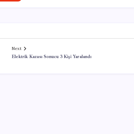
Next
Elektrik Kazası Sonucu 3 Kişi Yaralandı
Office Lisans Satın Al
valorant cheat buy