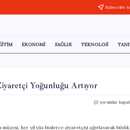
Subscribe t
ĞİTİM
EKONOMİ
SAĞLIK
TEKNOLOJİ
TANI
yaretçi Yoğunluğu Artıyor
Bandırma
yorumlar kapal
Vapuru
Müzesi’nde
Ziyaretçi
Yoğunluğu
müzesi, her yıl yüz binlerce ziyaretçiyi ağırlayarak büyük