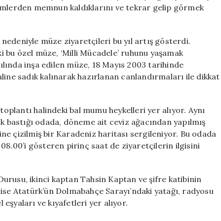
Artıyor
yimlerden memnun kaldıklarını ve tekrar gelip görmek
için
edeniyle müze ziyaretçileri bu yıl artış gösterdi.
i bu özel müze, ‘Milli Mücadele’ ruhunu yaşamak
 yılında inşa edilen müze, 18 Mayıs 2003 tarihinde
line sadık kalınarak hazırlanan canlandırmaları ile dikkat
plantı halindeki bal mumu heykelleri yer alıyor. Aynı
 bastığı odada, döneme ait ceviz ağacından yapılmış
rine çizilmiş bir Karadeniz haritası sergileniyor. Bu odada
8.00’i gösteren pirinç saat de ziyaretçilerin ilgisini
urusu, ikinci kaptan Tahsin Kaptan ve şifre katibinin
 ise Atatürk’ün Dolmabahçe Sarayı’ndaki yatağı, radyosu
 eşyaları ve kıyafetleri yer alıyor.