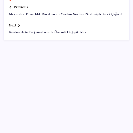
Previous
Mercedes-Benz 144 Bin Aracını Yazılım Sorunu Nedeniyle Geri Çağırdı
Next
Konkordato Başvurularında Önemli Değişiklikler!
SON YAZILAR
Türk şirket, Abu Dabi ile Dubai arasındaki seyahat
süresini 30 dakikaya indiriyor
2026 EKPSS tercihleri ne zaman başlıyor? EKPSS