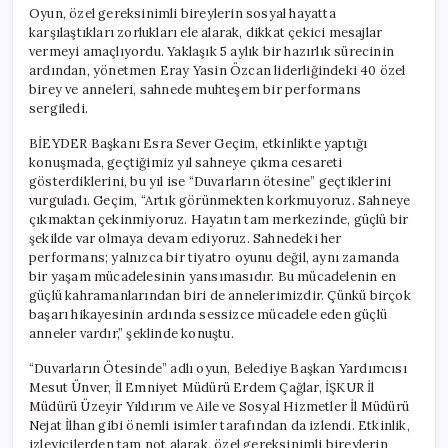
Oyun, özel gereksinimli bireylerin sosyal hayatta
karşılaştıkları zorlukları ele alarak, dikkat çekici mesajlar
vermeyi amaçlıyordu. Yaklaşık 5 aylık bir hazırlık sürecinin
ardından, yönetmen Eray Yasin Özcan liderliğindeki 40 özel
birey ve anneleri, sahnede muhteşem bir performans
sergiledi.
BİEYDER Başkanı Esra Sever Geçim, etkinlikte yaptığı
konuşmada, geçtiğimiz yıl sahneye çıkma cesareti
gösterdiklerini, bu yıl ise “Duvarların ötesine” geçtiklerini
vurguladı. Geçim, “Artık görünmekten korkmuyoruz. Sahneye
çıkmaktan çekinmiyoruz. Hayatın tam merkezinde, güçlü bir
şekilde var olmaya devam ediyoruz. Sahnedeki her
performans; yalnızca bir tiyatro oyunu değil, aynı zamanda
bir yaşam mücadelesinin yansımasıdır. Bu mücadelenin en
güçlü kahramanlarından biri de annelerimizdir. Çünkü birçok
başarı hikayesinin ardında sessizce mücadele eden güçlü
anneler vardır,” şeklinde konuştu.
“Duvarların Ötesinde” adlı oyun, Belediye Başkan Yardımcısı
Mesut Ünver, İl Emniyet Müdürü Erdem Çağlar, İŞKUR İl
Müdürü Üzeyir Yıldırım ve Aile ve Sosyal Hizmetler İl Müdürü
Nejat İlhan gibi önemli isimler tarafından da izlendi. Etkinlik,
izleyicilerden tam not alarak, özel gereksinimli bireylerin