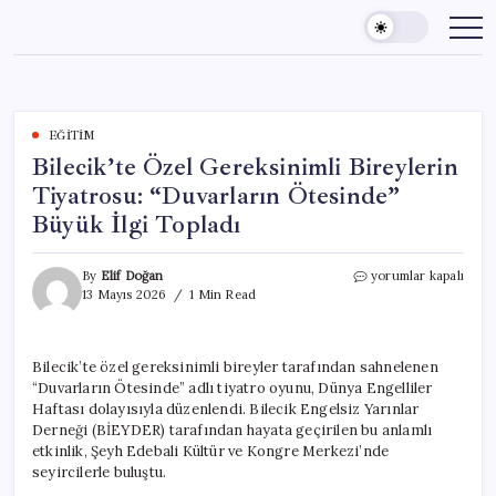
Skip
to
content
EĞITIM
Bilecik’te Özel Gereksinimli Bireylerin
Tiyatrosu: “Duvarların Ötesinde”
Büyük İlgi Topladı
Bilecik’te
By
Elif Doğan
yorumlar kapalı
Özel
13 Mayıs 2026
1 Min Read
Gereksinimli
Bireylerin
Tiyatrosu:
Bilecik’te özel gereksinimli bireyler tarafından sahnelenen
“Duvarların
“Duvarların Ötesinde” adlı tiyatro oyunu, Dünya Engelliler
Ötesinde”
Büyük
Haftası dolayısıyla düzenlendi. Bilecik Engelsiz Yarınlar
İlgi
Derneği (BİEYDER) tarafından hayata geçirilen bu anlamlı
Topladı
etkinlik, Şeyh Edebali Kültür ve Kongre Merkezi’nde
için
seyircilerle buluştu.