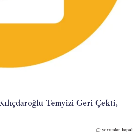
Kılıçdaroğlu Temyizi Geri Çekti,
CHP’de
yorumlar kapal