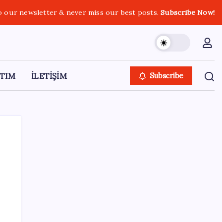
o our newsletter & never miss our best posts.
Subscribe Now!
TIM
İLETİŞİM
Subscribe
SON YAZILAR
ROKETSAN’dan MSB’ye TAYFUN Fırlatma
Aracı Teslimatı