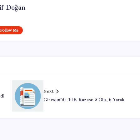
if Doğan
Follow Me
Next
ldi
Giresun’da TIR Kazası: 5 Ölü, 6 Yaralı