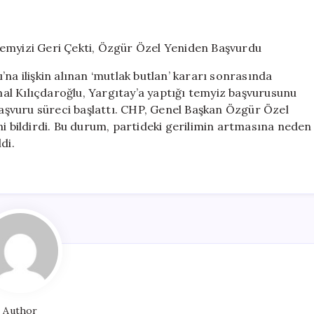
‘Mutlak
Butlan’
Krizi:
Kılıçdaroğlu
Temyizi
na ilişkin alınan ‘mutlak butlan’ kararı sonrasında
Geri
l Kılıçdaroğlu, Yargıtay’a yaptığı temyiz başvurusunu
Çekti,
 başvuru süreci başlattı. CHP, Genel Başkan Özgür Özel
Özgür
Özel
ni bildirdi. Bu durum, partideki gerilimin artmasına neden
Yeniden
di.
Başvurdu
için
Author