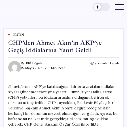
Skip
to
content
EĞITIM
CHP’den Ahmet Akın’ın AKP’ye
Geçiş İddialarına Yanıt Geldi
CHP’den
By
Elif Doğan
yorumlar kapalı
Ahmet
15 Mayıs 2026
1 Min Read
Akın’ın
AKP’ye
Geçiş
Ahmet Akın’ın AKP’ye katılacağına dair ortaya atılan iddialar,
İddialarına
siyasi gündemde tartışma yarattı. Cumhuriyet Halk Partisi
Yanıt
Geldi
(CHP) yetkilileri, bu iddiaların asılsız olduğunu belirterek
için
durumu netleştirdiler. CHP kaynakları, Balıkesir Büyükşehir
Belediye Başkanı Ahmet Akın’ın parti değiştireceğine dair
herhangi bir durumun mevcut olmadığını vurguladı. Ayrıca, bu
hafta sonu Balıkesir’de gerçekleştirilecek mitinge dikkat
çekerek, CHP Genel Başkanı Özgür Özel ile birlikte