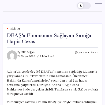
Skip
to
content
EĞITIM
DEAŞ’a Finansman Sağlayan Sanığa
Hapis Cezası
DEAŞ’a
By
Elif Doğan
yorumlar kapalı
Finansman
13 Mayıs 2026
1 Min Read
Sağlayan
Sanığa
Hapis
Adana’da, terör örgütü DEAŞ’a finansman sağladığı iddiasıyla
Cezası
yargılanan G.Y., “Terörizmin Finansmanının Önlenmesi
için
Hakkında Kanun’a muhalefet” suçundan 4 yıl 2 ay hapis
cezasına çarptırıldı. Duruşma, Adana 2. Ağır Ceza
Mahkemesi’nde gerçekleştirildi. Tutuksuz sanık G.Y. ve avukatı
duruşmaya katıldı.
Cumhuriyet savcısı, G.Y.’nin DEAŞ üyeleriyle irtibatlı olduğunu