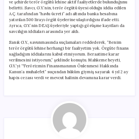
ve şehirde terör örgütü lehine aktif faaliyetlerde bulunduğunu
belirtti. Savcı, G.Y.’nin, terör örgütü üyesi olduğu iddia edilen
A.Ç. tarafından “havlu ücreti” adı altında banka hesabına
yatırılan 500 lirayı örgüt üyelerine ulaştırdığını ifade etti.
Ayrıca, G.Y.’nin DEAŞ üyeleriyle yaptığı görüşme kayıtları da
savcılığın iddiaları arasında yer aldı.
Sanık G.Y., savunmasında suçlamaları reddederek, “Benim
terör örgütü lehine herhangi bir faaliyetim yok. Örgüte finans
sağladığım iddialarını kabul etmiyorum. Beraatime karar
verilmesini istiyorum,” şeklinde konuştu. Mahkeme heyeti,
G.Y.’yi “Terörizmin Finansmanının Önlenmesi Hakkında
Kanun’a muhalefet” suçundan hüküm giymiş sayarak 4 yıl 2 ay
hapis cezası verdi ve mevcut halinin devamına karar verdi.