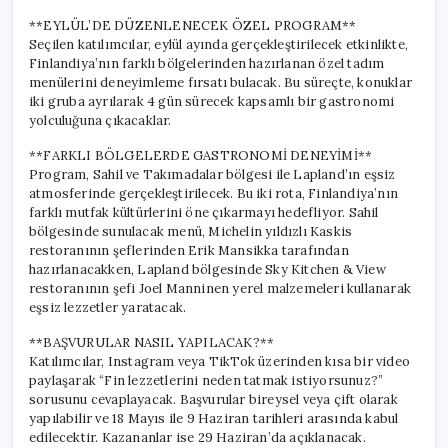
**EYLÜL’DE DÜZENLENECEK ÖZEL PROGRAM**
Seçilen katılımcılar, eylül ayında gerçekleştirilecek etkinlikte,
Finlandiya’nın farklı bölgelerinden hazırlanan özel tadım
menülerini deneyimleme fırsatı bulacak. Bu süreçte, konuklar
iki gruba ayrılarak 4 gün sürecek kapsamlı bir gastronomi
yolculuğuna çıkacaklar.
**FARKLI BÖLGELERDE GASTRONOMİ DENEYİMİ**
Program, Sahil ve Takımadalar bölgesi ile Lapland’ın eşsiz
atmosferinde gerçekleştirilecek. Bu iki rota, Finlandiya’nın
farklı mutfak kültürlerini öne çıkarmayı hedefliyor. Sahil
bölgesinde sunulacak menü, Michelin yıldızlı Kaskis
restoranının şeflerinden Erik Mansikka tarafından
hazırlanacakken, Lapland bölgesinde Sky Kitchen & View
restoranının şefi Joel Manninen yerel malzemeleri kullanarak
eşsiz lezzetler yaratacak.
**BAŞVURULAR NASIL YAPILACAK?**
Katılımcılar, Instagram veya TikTok üzerinden kısa bir video
paylaşarak “Fin lezzetlerini neden tatmak istiyorsunuz?”
sorusunu cevaplayacak. Başvurular bireysel veya çift olarak
yapılabilir ve 18 Mayıs ile 9 Haziran tarihleri arasında kabul
edilecektir. Kazananlar ise 29 Haziran’da açıklanacak.