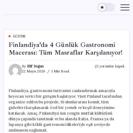
Skip
to
content
EĞITIM
Finlandiya’da 4 Günlük Gastronomi
Macerası: Tüm Masraflar Karşılanıyor!
Finlandiya’da
By
Elif Doğan
yorumlar kapalı
4
22 Mayıs 2026
1 Min Read
Günlük
Gastronomi
Macerası:
Finlandiya, gastronomi turizmini canlandırmak amacıyla
Tüm
heyecan verici bir girişim başlatıyor. Visit Finland tarafından
Masraflar
Karşılanıyor!
organize edilen bu projede, 16 uluslararası konuk, tüm
için
giderleri karşılanarak özel bir yemek ve keşif deneyimine
katılacak. Amaç, Finlandiya’nın zengin mutfak kültürünü
dünya çapında tanıtmak ve bu alanda İtalya, Fransa ya da
İspanya gibi köklü gastronomi ülkeleriyle eşit seviyede
anılmasını sağlamak.