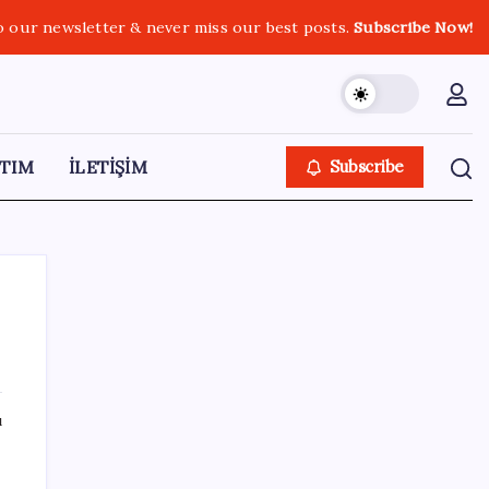
o our newsletter & never miss our best posts.
Subscribe Now!
TIM
İLETİŞİM
Subscribe
SON YAZILAR
ı
Türk şirket, Abu Dabi ile Dubai arasındaki
seyahat süresini 30 dakikaya indiriyor