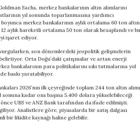
Altın
Goldman Sachs, merkez bankalarının altın alımlarını
Alımları
iyatlarının yıl sonunda toparlanmasına yardımcı
Artacak,
yılı boyunca merkez bankalarının aylık ortalama 60 ton altın
Fiyatlar
12 aylık hareketli ortalama 50 ton olarak hesaplandı ve b
Yükselebilir
i işaret ediyor.
için
i vurgularken, son dönemlerdeki jeopolitik gelişmelerin
belirtiyor. Orta Doğu’daki çatışmalar ve artan enerji
kez bankalarının para politikalarını sıkı tutmalarına yol
de baskı yaratabiliyor.
nkaları 2026’nın ilk çeyreğinde toplam 244 ton altın alım
yıl sonuna kadar ons başına 5.400 dolara yükselebileceği
 önce UBS ve ANZ Bank tarafından da ifade edilmişti.
iliyor. Analistlere göre, piyasalarda bir satış dalgası
bir likidite kaynağı haline gelebilir.