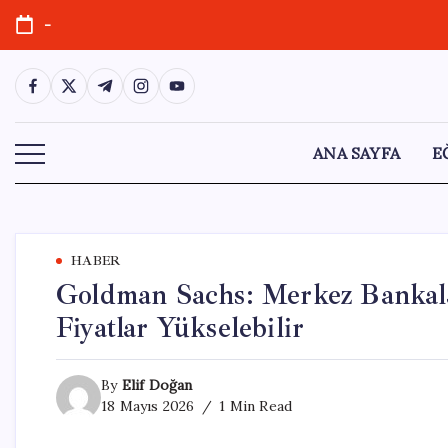
Skip
-
to
content
https://www.facebook.com/
https://twitter.com/
https://t.me/
https://www.instagram.com/
https://youtube.com/
ANA SAYFA
E
HABER
Goldman Sachs: Merkez Bankala
Fiyatlar Yükselebilir
By
Elif Doğan
18 Mayıs 2026
1 Min Read