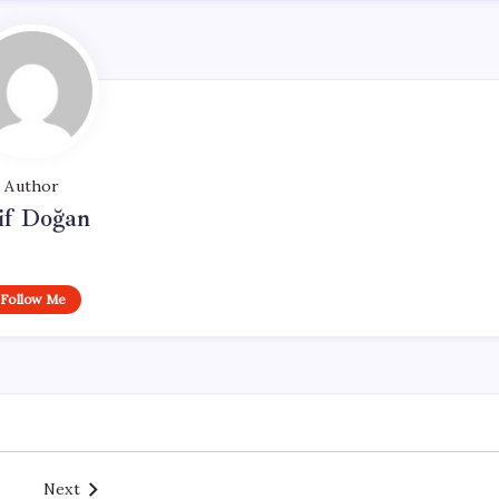
Author
if Doğan
Follow Me
Next