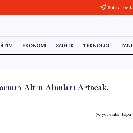
Subscribe t
ĞİTİM
EKONOMİ
SAĞLIK
TEKNOLOJİ
TANI
rının Altın Alımları Artacak,
Goldman
yorumlar kapal
Sachs:
Merkez
Bankalarının