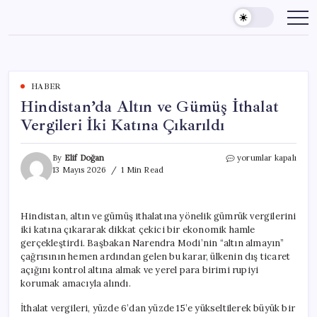
Skip
to
content
HABER
Hindistan’da Altın ve Gümüş İthalat
Vergileri İki Katına Çıkarıldı
Hindistan’da
By
Elif Doğan
yorumlar kapalı
Altın
13 Mayıs 2026
1 Min Read
ve
Gümüş
İthalat
Hindistan, altın ve gümüş ithalatına yönelik gümrük vergilerini
Vergileri
iki katına çıkararak dikkat çekici bir ekonomik hamle
İki
Katına
gerçekleştirdi. Başbakan Narendra Modi’nin “altın almayın”
Çıkarıldı
çağrısının hemen ardından gelen bu karar, ülkenin dış ticaret
için
açığını kontrol altına almak ve yerel para birimi rupiyi
korumak amacıyla alındı.
İthalat vergileri, yüzde 6’dan yüzde 15’e yükseltilerek büyük bir