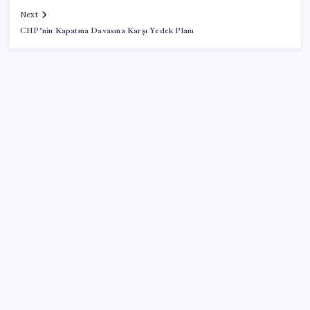
Next
CHP’nin Kapatma Davasına Karşı Yedek Planı
SON YAZILAR
KOBİ’ler için akıllı üretim üssü
VakıfBank ikinci çeyrekte 16,7 milyar TL net kâr elde
etti
Google Pixel Watch 5 Sızdırıldı: İşte Detaylar
Pixel Telefonlara Yapay Zeka Destekli Saat
Tasarımları Geliyor