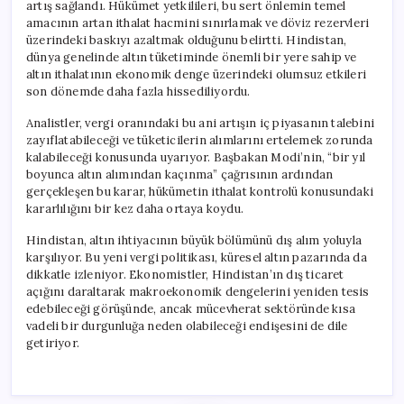
artış sağlandı. Hükümet yetkilileri, bu sert önlemin temel
amacının artan ithalat hacmini sınırlamak ve döviz rezervleri
üzerindeki baskıyı azaltmak olduğunu belirtti. Hindistan,
dünya genelinde altın tüketiminde önemli bir yere sahip ve
altın ithalatının ekonomik denge üzerindeki olumsuz etkileri
son dönemde daha fazla hissediliyordu.
Analistler, vergi oranındaki bu ani artışın iç piyasanın talebini
zayıflatabileceği ve tüketicilerin alımlarını ertelemek zorunda
kalabileceği konusunda uyarıyor. Başbakan Modi’nin, “bir yıl
boyunca altın alımından kaçınma” çağrısının ardından
gerçekleşen bu karar, hükümetin ithalat kontrolü konusundaki
kararlılığını bir kez daha ortaya koydu.
Hindistan, altın ihtiyacının büyük bölümünü dış alım yoluyla
karşılıyor. Bu yeni vergi politikası, küresel altın pazarında da
dikkatle izleniyor. Ekonomistler, Hindistan’ın dış ticaret
açığını daraltarak makroekonomik dengelerini yeniden tesis
edebileceği görüşünde, ancak mücevherat sektöründe kısa
vadeli bir durgunluğa neden olabileceği endişesini de dile
getiriyor.