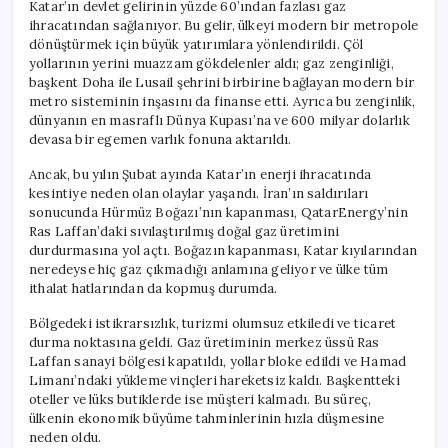
Katar’ın devlet gelirinin yüzde 60’ından fazlası gaz
ihracatından sağlanıyor. Bu gelir, ülkeyi modern bir metropole
dönüştürmek için büyük yatırımlara yönlendirildi. Çöl
yollarının yerini muazzam gökdelenler aldı; gaz zenginliği,
başkent Doha ile Lusail şehrini birbirine bağlayan modern bir
metro sisteminin inşasını da finanse etti. Ayrıca bu zenginlik,
dünyanın en masraflı Dünya Kupası’na ve 600 milyar dolarlık
devasa bir egemen varlık fonuna aktarıldı.
Ancak, bu yılın Şubat ayında Katar’ın enerji ihracatında
kesintiye neden olan olaylar yaşandı. İran’ın saldırıları
sonucunda Hürmüz Boğazı’nın kapanması, QatarEnergy’nin
Ras Laffan’daki sıvılaştırılmış doğal gaz üretimini
durdurmasına yol açtı. Boğazın kapanması, Katar kıyılarından
neredeyse hiç gaz çıkmadığı anlamına geliyor ve ülke tüm
ithalat hatlarından da kopmuş durumda.
Bölgedeki istikrarsızlık, turizmi olumsuz etkiledi ve ticaret
durma noktasına geldi. Gaz üretiminin merkez üssü Ras
Laffan sanayi bölgesi kapatıldı, yollar bloke edildi ve Hamad
Limanı’ndaki yükleme vinçleri hareketsiz kaldı. Başkentteki
oteller ve lüks butiklerde ise müşteri kalmadı. Bu süreç,
ülkenin ekonomik büyüme tahminlerinin hızla düşmesine
neden oldu.