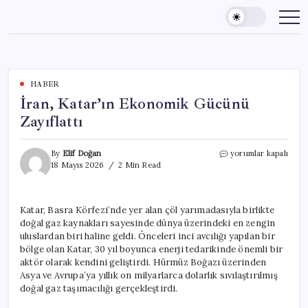
Skip
to
content
HABER
İran, Katar’ın Ekonomik Gücünü
Zayıflattı
İran,
By
Elif Doğan
yorumlar kapalı
Katar’ın
18 Mayıs 2026
2 Min Read
Ekonomik
Gücünü
Zayıflattı
Katar, Basra Körfezi’nde yer alan çöl yarımadasıyla birlikte
için
doğal gaz kaynakları sayesinde dünya üzerindeki en zengin
uluslardan biri haline geldi. Önceleri inci avcılığı yapılan bir
bölge olan Katar, 30 yıl boyunca enerji tedarikinde önemli bir
aktör olarak kendini geliştirdi. Hürmüz Boğazı üzerinden
Asya ve Avrupa’ya yıllık on milyarlarca dolarlık sıvılaştırılmış
doğal gaz taşımacılığı gerçekleştirdi.