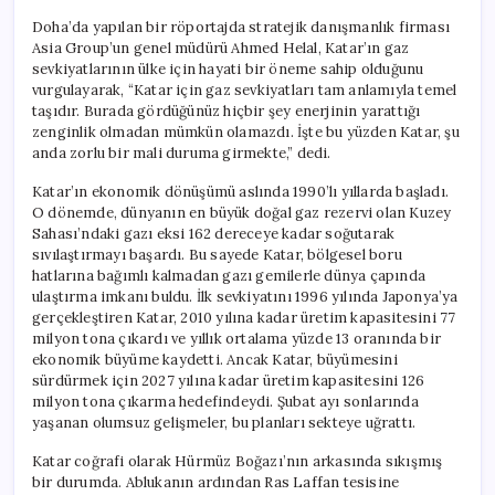
Doha’da yapılan bir röportajda stratejik danışmanlık firması
Asia Group’un genel müdürü Ahmed Helal, Katar’ın gaz
sevkiyatlarının ülke için hayati bir öneme sahip olduğunu
vurgulayarak, “Katar için gaz sevkiyatları tam anlamıyla temel
taşıdır. Burada gördüğünüz hiçbir şey enerjinin yarattığı
zenginlik olmadan mümkün olamazdı. İşte bu yüzden Katar, şu
anda zorlu bir mali duruma girmekte,” dedi.
Katar’ın ekonomik dönüşümü aslında 1990’lı yıllarda başladı.
O dönemde, dünyanın en büyük doğal gaz rezervi olan Kuzey
Sahası’ndaki gazı eksi 162 dereceye kadar soğutarak
sıvılaştırmayı başardı. Bu sayede Katar, bölgesel boru
hatlarına bağımlı kalmadan gazı gemilerle dünya çapında
ulaştırma imkanı buldu. İlk sevkiyatını 1996 yılında Japonya’ya
gerçekleştiren Katar, 2010 yılına kadar üretim kapasitesini 77
milyon tona çıkardı ve yıllık ortalama yüzde 13 oranında bir
ekonomik büyüme kaydetti. Ancak Katar, büyümesini
sürdürmek için 2027 yılına kadar üretim kapasitesini 126
milyon tona çıkarma hedefindeydi. Şubat ayı sonlarında
yaşanan olumsuz gelişmeler, bu planları sekteye uğrattı.
Katar coğrafi olarak Hürmüz Boğazı’nın arkasında sıkışmış
bir durumda. Ablukanın ardından Ras Laffan tesisine