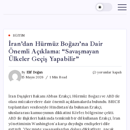
Skip
to
content
EĞITIM
İran’dan Hürmüz Boğazı’na Dair
Önemli Açıklama: “Savaşmayan
Ülkeler Geçiş Yapabilir”
İran’dan
By
Elif Doğan
yorumlar kapalı
Hürmüz
15 Mayıs 2026
1 Min Read
Boğazı’na
Dair
Önemli
İran Dışişleri Bakanı Abbas Erakçi, Hürmüz Boğazı ve ABD ile
Açıklama:
olası müzakerelere dair önemli açıklamalarda bulundu. BRICS
“Savaşmayan
Ülkeler
toplantıları vesilesiyle Hindistan’da bulunan Erakçi,
Geçiş
uluslararası kamuoyunun dikkatini Körfez bölgesine çekti.
Yapabilir”
ABD ile ilişkileri hakkında temkinli bir dil kullanan Erakçi, İran
için
yönetiminin Washington’a karşı duyduğu endişeleri dile
getirdi. “Geçmişte yaşananlardan dolayı dikkatliyiz. Ancak