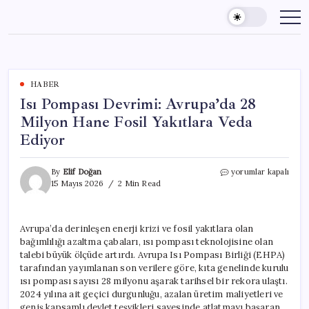
Skip
to
content
HABER
Isı Pompası Devrimi: Avrupa’da 28
Milyon Hane Fosil Yakıtlara Veda
Ediyor
Isı
By
Elif Doğan
yorumlar kapalı
Pompası
15 Mayıs 2026
2 Min Read
Devrimi:
Avrupa’da
28
Avrupa’da derinleşen enerji krizi ve fosil yakıtlara olan
Milyon
bağımlılığı azaltma çabaları, ısı pompası teknolojisine olan
Hane
Fosil
talebi büyük ölçüde artırdı. Avrupa Isı Pompası Birliği (EHPA)
Yakıtlara
tarafından yayımlanan son verilere göre, kıta genelinde kurulu
Veda
ısı pompası sayısı 28 milyonu aşarak tarihsel bir rekora ulaştı.
Ediyor
2024 yılına ait geçici durgunluğu, azalan üretim maliyetleri ve
için
geniş kapsamlı devlet teşvikleri sayesinde atlatmayı başaran