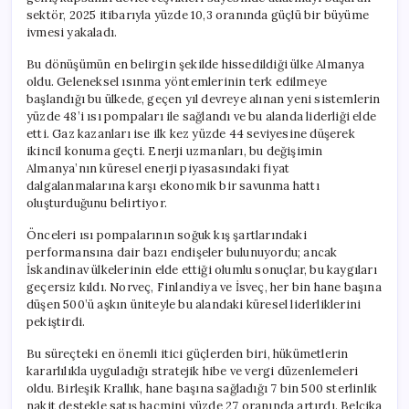
sektör, 2025 itibarıyla yüzde 10,3 oranında güçlü bir büyüme
ivmesi yakaladı.
Bu dönüşümün en belirgin şekilde hissedildiği ülke Almanya
oldu. Geleneksel ısınma yöntemlerinin terk edilmeye
başlandığı bu ülkede, geçen yıl devreye alınan yeni sistemlerin
yüzde 48’i ısı pompaları ile sağlandı ve bu alanda liderliği elde
etti. Gaz kazanları ise ilk kez yüzde 44 seviyesine düşerek
ikincil konuma geçti. Enerji uzmanları, bu değişimin
Almanya’nın küresel enerji piyasasındaki fiyat
dalgalanmalarına karşı ekonomik bir savunma hattı
oluşturduğunu belirtiyor.
Önceleri ısı pompalarının soğuk kış şartlarındaki
performansına dair bazı endişeler bulunuyordu; ancak
İskandinav ülkelerinin elde ettiği olumlu sonuçlar, bu kaygıları
geçersiz kıldı. Norveç, Finlandiya ve İsveç, her bin hane başına
düşen 500’ü aşkın üniteyle bu alandaki küresel liderliklerini
pekiştirdi.
Bu süreçteki en önemli itici güçlerden biri, hükümetlerin
kararlılıkla uyguladığı stratejik hibe ve vergi düzenlemeleri
oldu. Birleşik Krallık, hane başına sağladığı 7 bin 500 sterlinlik
nakit destekle satış hacmini yüzde 27 oranında artırdı. Belçika