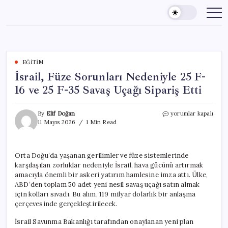
Skip
to
content
EĞITIM
İsrail, Füze Sorunları Nedeniyle 25 F-
16 ve 25 F-35 Savaş Uçağı Sipariş Etti
İsrail,
By
Elif Doğan
yorumlar kapalı
Füze
11 Mayıs 2026
1 Min Read
Sorunları
Nedeniyle
25
Orta Doğu’da yaşanan gerilimler ve füze sistemlerinde
F-
karşılaşılan zorluklar nedeniyle İsrail, hava gücünü artırmak
16
ve
amacıyla önemli bir askeri yatırım hamlesine imza attı. Ülke,
25
ABD’den toplam 50 adet yeni nesil savaş uçağı satın almak
F-
için kolları sıvadı. Bu alım, 119 milyar dolarlık bir anlaşma
35
çerçevesinde gerçekleştirilecek.
Savaş
Uçağı
İsrail Savunma Bakanlığı tarafından onaylanan yeni plan
Sipariş