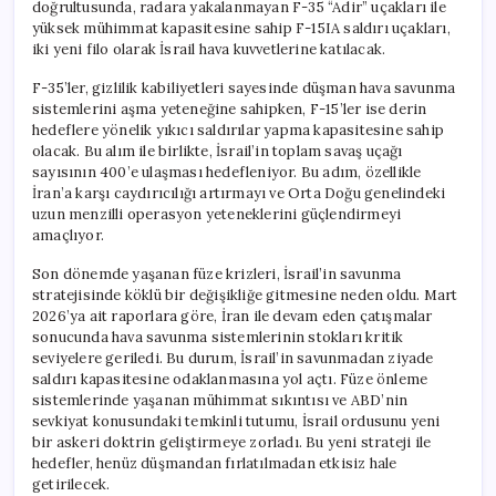
doğrultusunda, radara yakalanmayan F-35 “Adir” uçakları ile
Etti
yüksek mühimmat kapasitesine sahip F-15IA saldırı uçakları,
için
iki yeni filo olarak İsrail hava kuvvetlerine katılacak.
F-35’ler, gizlilik kabiliyetleri sayesinde düşman hava savunma
sistemlerini aşma yeteneğine sahipken, F-15’ler ise derin
hedeflere yönelik yıkıcı saldırılar yapma kapasitesine sahip
olacak. Bu alım ile birlikte, İsrail’in toplam savaş uçağı
sayısının 400’e ulaşması hedefleniyor. Bu adım, özellikle
İran’a karşı caydırıcılığı artırmayı ve Orta Doğu genelindeki
uzun menzilli operasyon yeteneklerini güçlendirmeyi
amaçlıyor.
Son dönemde yaşanan füze krizleri, İsrail’in savunma
stratejisinde köklü bir değişikliğe gitmesine neden oldu. Mart
2026’ya ait raporlara göre, İran ile devam eden çatışmalar
sonucunda hava savunma sistemlerinin stokları kritik
seviyelere geriledi. Bu durum, İsrail’in savunmadan ziyade
saldırı kapasitesine odaklanmasına yol açtı. Füze önleme
sistemlerinde yaşanan mühimmat sıkıntısı ve ABD’nin
sevkiyat konusundaki temkinli tutumu, İsrail ordusunu yeni
bir askeri doktrin geliştirmeye zorladı. Bu yeni strateji ile
hedefler, henüz düşmandan fırlatılmadan etkisiz hale
getirilecek.