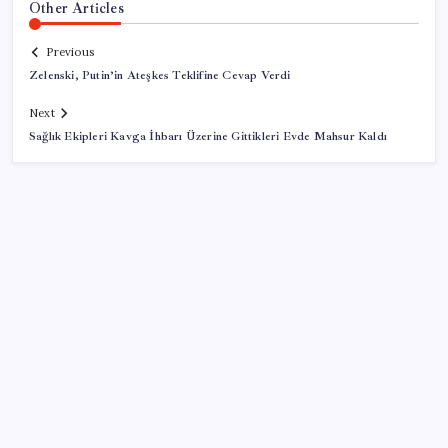
Other Articles
Previous
Zelenski, Putin’in Ateşkes Teklifine Cevap Verdi
Next
Sağlık Ekipleri Kavga İhbarı Üzerine Gittikleri Evde Mahsur Kaldı
SON YAZILAR
Türk şirket, Abu Dabi ile Dubai arasındaki seyahat
süresini 30 dakikaya indiriyor