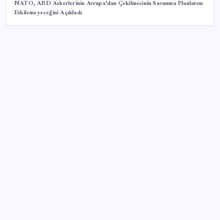
NATO, ABD Askerlerinin Avrupa’dan Çekilmesinin Savunma Planlarını
Etkilemeyeceğini Açıkladı
SON YAZILAR
macOS Kullananlar Dikkat: Bilgisayarınızı
Güncelleyin
Türk şirket, Abu Dabi ile Dubai arasındaki seyahat
süresini 30 dakikaya indiriyor
2026 EKPSS tercihleri ne zaman başlıyor? EKPSS
tercihleri nasıl ve nereden yapılır?