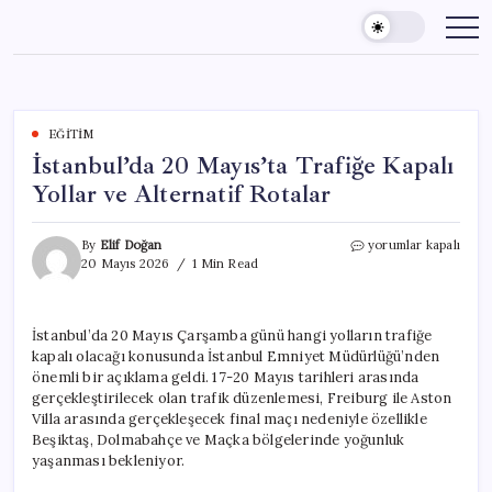
Skip
to
content
EĞITIM
İstanbul’da 20 Mayıs’ta Trafiğe Kapalı
Yollar ve Alternatif Rotalar
İstanbul’da
By
Elif Doğan
yorumlar kapalı
20
20 Mayıs 2026
1 Min Read
Mayıs’ta
Trafiğe
Kapalı
İstanbul’da 20 Mayıs Çarşamba günü hangi yolların trafiğe
Yollar
kapalı olacağı konusunda İstanbul Emniyet Müdürlüğü’nden
ve
Alternatif
önemli bir açıklama geldi. 17-20 Mayıs tarihleri arasında
Rotalar
gerçekleştirilecek olan trafik düzenlemesi, Freiburg ile Aston
için
Villa arasında gerçekleşecek final maçı nedeniyle özellikle
Beşiktaş, Dolmabahçe ve Maçka bölgelerinde yoğunluk
yaşanması bekleniyor.