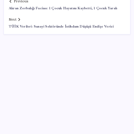
Previous
Akran Zorbalığı Faciası: 1 Çocuk Hayatını Kaybetti, 1 Çocuk Yaralı
Next
TÜİK Verileri: Sanayi Sektöründe İstihdam Düşüşü Endişe Verici
SON YAZILAR
Bakan Kacır duyurdu: Temiz enerji girişimlerine 6,5
milyon TL destek!
Yemen ordusu: Husilerin El-Muha’ya saldırısında 7
kişi öldü, 30 kişi yaralandı