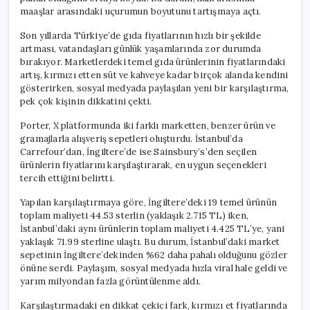
için
maaşlar arasındaki uçurumun boyutunu tartışmaya açtı.
Son yıllarda Türkiye’de gıda fiyatlarının hızlı bir şekilde
artması, vatandaşları günlük yaşamlarında zor durumda
bırakıyor. Marketlerdeki temel gıda ürünlerinin fiyatlarındaki
artış, kırmızı etten süt ve kahveye kadar birçok alanda kendini
gösterirken, sosyal medyada paylaşılan yeni bir karşılaştırma,
pek çok kişinin dikkatini çekti.
Porter, X platformunda iki farklı marketten, benzer ürün ve
gramajlarla alışveriş sepetleri oluşturdu. İstanbul’da
Carrefour’dan, İngiltere’de ise Sainsbury’s’den seçilen
ürünlerin fiyatlarını karşılaştırarak, en uygun seçenekleri
tercih ettiğini belirtti.
Yapılan karşılaştırmaya göre, İngiltere’deki 19 temel ürünün
toplam maliyeti 44.53 sterlin (yaklaşık 2.715 TL) iken,
İstanbul’daki aynı ürünlerin toplam maliyeti 4.425 TL’ye, yani
yaklaşık 71.99 sterline ulaştı. Bu durum, İstanbul’daki market
sepetinin İngiltere’dekinden %62 daha pahalı olduğunu gözler
önüne serdi. Paylaşım, sosyal medyada hızla viral hale geldi ve
yarım milyondan fazla görüntülenme aldı.
Karşılaştırmadaki en dikkat çekici fark, kırmızı et fiyatlarında