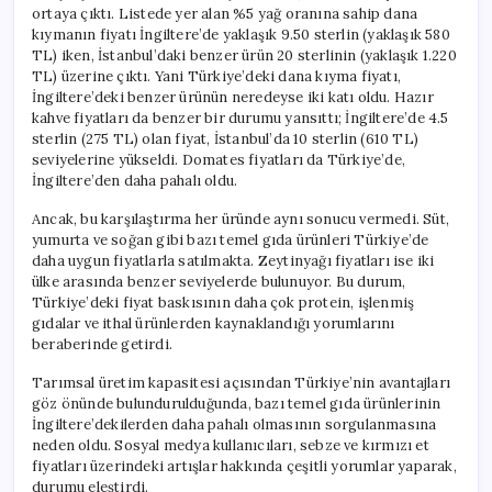
ortaya çıktı. Listede yer alan %5 yağ oranına sahip dana
kıymanın fiyatı İngiltere’de yaklaşık 9.50 sterlin (yaklaşık 580
TL) iken, İstanbul’daki benzer ürün 20 sterlinin (yaklaşık 1.220
TL) üzerine çıktı. Yani Türkiye’deki dana kıyma fiyatı,
İngiltere’deki benzer ürünün neredeyse iki katı oldu. Hazır
kahve fiyatları da benzer bir durumu yansıttı; İngiltere’de 4.5
sterlin (275 TL) olan fiyat, İstanbul’da 10 sterlin (610 TL)
seviyelerine yükseldi. Domates fiyatları da Türkiye’de,
İngiltere’den daha pahalı oldu.
Ancak, bu karşılaştırma her üründe aynı sonucu vermedi. Süt,
yumurta ve soğan gibi bazı temel gıda ürünleri Türkiye’de
daha uygun fiyatlarla satılmakta. Zeytinyağı fiyatları ise iki
ülke arasında benzer seviyelerde bulunuyor. Bu durum,
Türkiye’deki fiyat baskısının daha çok protein, işlenmiş
gıdalar ve ithal ürünlerden kaynaklandığı yorumlarını
beraberinde getirdi.
Tarımsal üretim kapasitesi açısından Türkiye’nin avantajları
göz önünde bulundurulduğunda, bazı temel gıda ürünlerinin
İngiltere’dekilerden daha pahalı olmasının sorgulanmasına
neden oldu. Sosyal medya kullanıcıları, sebze ve kırmızı et
fiyatları üzerindeki artışlar hakkında çeşitli yorumlar yaparak,
durumu eleştirdi.