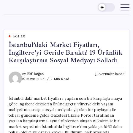
Skip
to
content
EĞITIM
İstanbul’daki Market Fiyatları,
İngiltere’yi Geride Bıraktı! 19 Ürünlük
Karşılaştırma Sosyal Medyayı Salladı
İstanbul’daki
By
Elif Doğan
yorumlar kapalı
Market
15 Mayıs 2026
2 Min Read
Fiyatları,
İngiltere’yi
Geride
İstanbul’daki market fiyatları, yapılan son bir karşılaştırmaya
Bıraktı!
göre İngiltere’dekilerin önüne geçti! Türkiye’deki yaşam
19
Ürünlük
maliyetinin artışı, sosyal medyada yapılan bir paylaşım ile
Karşılaştırma
tekrar gündeme geldi. Gazeteci Lizzie Porter tarafından
Sosyal
yapılan karşılaştırma, aynı ürünlerden oluşan 19 kalemlik bir
Medyayı
market sepetinin İstanbul’da İngiltere’den yaklaşık %62 daha
Salladı
pahalı olduğunu ortaya koydu. Bu durum, halk arasında