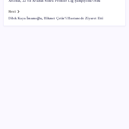
Arsenal, 22 Yıl Aradan Sonra Premier Lig Şampiyonu Oldu
Next
Dilek Kaya İmamoğlu, Hikmet Çetin’i Hastanede Ziyaret Etti
SON YAZILAR
KOBİ’ler için akıllı üretim üssü
VakıfBank ikinci çeyrekte 16,7 milyar TL net kâr elde
etti
Google Pixel Watch 5 Sızdırıldı: İşte Detaylar
Pixel Telefonlara Yapay Zeka Destekli Saat