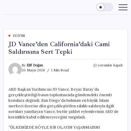
Skip
to
content
EĞITIM
JD Vance’den California’daki Cami
Saldırısına Sert Tepki
JD
By
Elif Doğan
yorumlar kapalı
Vance’den
20 Mayıs 2026
1 Min Read
California’daki
Cami
Saldırısına
ABD Başkan Yardımcısı JD Vance, Beyaz Saray’da
Sert
gerçekleştirdiği basın toplantısında gündemdeki önemli
Tepki
için
konulara değindi. San Diego’da bulunan en büyük İslam
merkezi üzerine dün gerçekleştirilen silahlı saldırıyla ilgili
soruları yanıtlayan Vance, bu tür şiddet eylemlerinin ABD’de
kesinlikle kabul edilemeyeceğini vurguladı.
“ÜLKEMİZDE BÖYLE BİR OLAYIN YAŞANMASINI