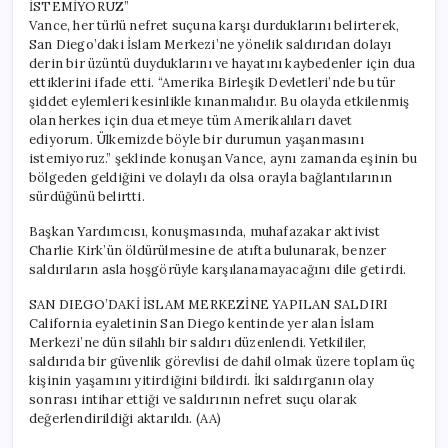
İSTEMİYORUZ”
Vance, her türlü nefret suçuna karşı durduklarını belirterek,
San Diego’daki İslam Merkezi’ne yönelik saldırıdan dolayı
derin bir üzüntü duyduklarını ve hayatını kaybedenler için dua
ettiklerini ifade etti. “Amerika Birleşik Devletleri’nde bu tür
şiddet eylemleri kesinlikle kınanmalıdır. Bu olayda etkilenmiş
olan herkes için dua etmeye tüm Amerikalıları davet
ediyorum. Ülkemizde böyle bir durumun yaşanmasını
istemiyoruz.” şeklinde konuşan Vance, aynı zamanda eşinin bu
bölgeden geldiğini ve dolaylı da olsa orayla bağlantılarının
sürdüğünü belirtti.
Başkan Yardımcısı, konuşmasında, muhafazakar aktivist
Charlie Kirk’ün öldürülmesine de atıfta bulunarak, benzer
saldırıların asla hoşgörüyle karşılanamayacağını dile getirdi.
SAN DIEGO’DAKİ İSLAM MERKEZİNE YAPILAN SALDIRI
California eyaletinin San Diego kentinde yer alan İslam
Merkezi’ne dün silahlı bir saldırı düzenlendi. Yetkililer,
saldırıda bir güvenlik görevlisi de dahil olmak üzere toplam üç
kişinin yaşamını yitirdiğini bildirdi. İki saldırganın olay
sonrası intihar ettiği ve saldırının nefret suçu olarak
değerlendirildiği aktarıldı. (AA)