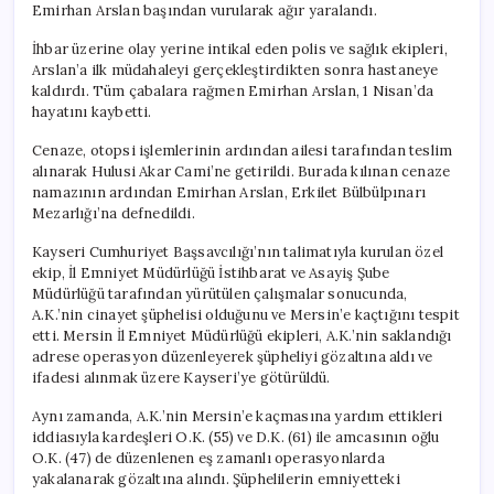
Emirhan Arslan başından vurularak ağır yaralandı.
İhbar üzerine olay yerine intikal eden polis ve sağlık ekipleri,
Arslan’a ilk müdahaleyi gerçekleştirdikten sonra hastaneye
kaldırdı. Tüm çabalara rağmen Emirhan Arslan, 1 Nisan’da
hayatını kaybetti.
Cenaze, otopsi işlemlerinin ardından ailesi tarafından teslim
alınarak Hulusi Akar Cami’ne getirildi. Burada kılınan cenaze
namazının ardından Emirhan Arslan, Erkilet Bülbülpınarı
Mezarlığı’na defnedildi.
Kayseri Cumhuriyet Başsavcılığı’nın talimatıyla kurulan özel
ekip, İl Emniyet Müdürlüğü İstihbarat ve Asayiş Şube
Müdürlüğü tarafından yürütülen çalışmalar sonucunda,
A.K.’nin cinayet şüphelisi olduğunu ve Mersin’e kaçtığını tespit
etti. Mersin İl Emniyet Müdürlüğü ekipleri, A.K.’nin saklandığı
adrese operasyon düzenleyerek şüpheliyi gözaltına aldı ve
ifadesi alınmak üzere Kayseri’ye götürüldü.
Aynı zamanda, A.K.’nin Mersin’e kaçmasına yardım ettikleri
iddiasıyla kardeşleri O.K. (55) ve D.K. (61) ile amcasının oğlu
O.K. (47) de düzenlenen eş zamanlı operasyonlarda
yakalanarak gözaltına alındı. Şüphelilerin emniyetteki