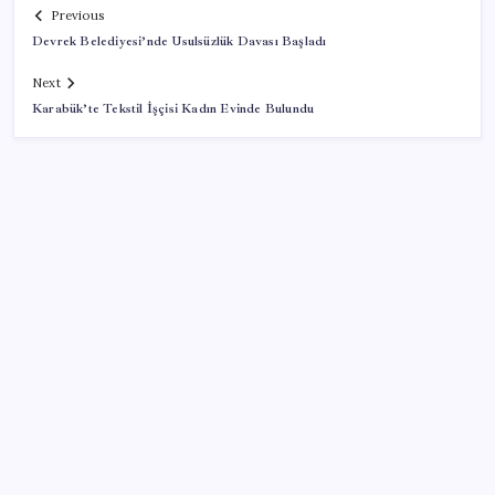
Previous
Devrek Belediyesi’nde Usulsüzlük Davası Başladı
Next
Karabük’te Tekstil İşçisi Kadın Evinde Bulundu
SON YAZILAR
KOBİ’ler için akıllı üretim üssü
VakıfBank ikinci çeyrekte 16,7 milyar TL net kâr elde
etti
Google Pixel Watch 5 Sızdırıldı: İşte Detaylar