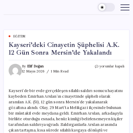
Skip
to
content
EĞITIM
Kayseri’deki Cinayetin Şüphelisi A.K.
12 Gün Sonra Mersin’de Yakalandı
Kayseri’deki
By
Elif Doğan
yorumlar kapalı
Cinayetin
12 Mayıs 2026
1 Min Read
Şüphelisi
A.K.
12
Kayseri’de bir evde gerçekleşen silahlı saldırı sonucu hayatını
Gün
kaybeden Emirhan Arslan’ın cinayetinde şüpheli olarak
Sonra
Mersin’de
aranılan A.K. (51), 12 gün sonra Mersin’de yakalanarak
Yakalandı
gözaltına alındı. Olay, 29 Mart’ta Melikgazi ilçesinde bulunan
için
bir müstakil evde meydana geldi. Emirhan Arslan, arkadaşıyla
birlikte oturduğu esnada, henüz kimliği belirlenemeyen kişiler
tarafından saldırıya uğradı. Saldırganlarla Arslan arasında
çıkan tartışma, kısa sürede silahlı kavgaya dönüştü ve