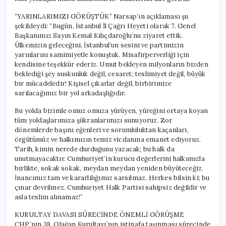
“YARINLARIMIZI GÖRÜŞTÜK” Narsap’ın açıklaması şu
şekildeydi: “Bugün, İstanbul İl Çağrı Heyeti olarak 7. Genel
Başkanımız Sayın Kemal Kılıçdaroğlu’nu ziyaret ettik.
Ülkemizin geleceğini, İstanbul’un sesini ve partimizin
yarınlarını samimiyetle konuştuk. Misafirperverliği için
kendisine teşekkür ederiz. Umut bekleyen milyonların bizden
beklediği şey suskunluk değil, cesaret; teslimiyet değil, büyük
bir mücadeledir! Kişisel çıkarlar değil, birbirimize
sarılacağımız bir yol arkadaşlığıdır.
Bu yolda bizimle omuz omuza yürüyen, yüreğini ortaya koyan
tüm yoldaşlarımıza şükranlarımızı sunuyoruz. Zor
dönemlerde başını eğenleri ve sorumluluktan kaçanları,
örgütümüz ve halkımızın temiz vicdanına emanet ediyoruz.
Tarih, kimin nerede durduğunu yazacak; bu halk da
unutmayacaktır. Cumhuriyet’in kurucu değerlerini halkımızla
birlikte, sokak sokak, meydan meydan yeniden büyüteceğiz.
İnancımız tam ve kararlılığımız sarsılmaz. Herkes bilsin ki; bu
çınar devrilmez. Cumhuriyet Halk Partisi sahipsiz değildir ve
asla teslim alınamaz!”
KURULTAY DAVASI SÜRECİNDE ÖNEMLİ GÖRÜŞME
CHP’nin 38. Olağan Kurultayı’nın istinafa taşınması sürecinde