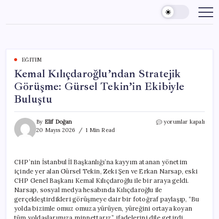
Skip
to
content
EĞITIM
Kemal Kılıçdaroğlu’ndan Stratejik
Görüşme: Gürsel Tekin’in Ekibiyle
Buluştu
Kemal
By
Elif Doğan
yorumlar kapalı
Kılıçdaroğlu’ndan
20 Mayıs 2026
1 Min Read
Stratejik
Görüşme:
Gürsel
CHP’nin İstanbul İl Başkanlığı’na kayyım atanan yönetim
Tekin’in
içinde yer alan Gürsel Tekin, Zeki Şen ve Erkan Narsap, eski
Ekibiyle
Buluştu
CHP Genel Başkanı Kemal Kılıçdaroğlu ile bir araya geldi.
için
Narsap, sosyal medya hesabında Kılıçdaroğlu ile
gerçekleştirdikleri görüşmeye dair bir fotoğraf paylaşıp, “Bu
yolda bizimle omuz omuza yürüyen, yüreğini ortaya koyan
tüm yoldaşlarımıza minnettarız.” ifadelerini dile getirdi.