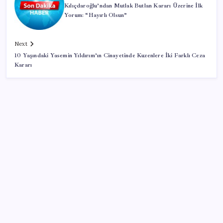
Kılıçdaroğlu’ndan Mutlak Butlan Kararı Üzerine İlk
Yorum: “Hayırlı Olsun”
Next
10 Yaşındaki Yasemin Yıldırım’ın Cinayetinde Kuzenlere İki Farklı Ceza
Kararı
SON YAZILAR
KOBİ’ler için akıllı üretim üssü
VakıfBank ikinci çeyrekte 16,7 milyar TL net kâr elde