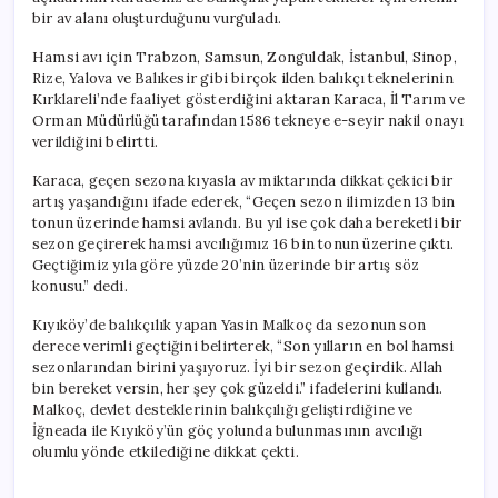
Edildi
bir av alanı oluşturduğunu vurguladı.
için
Hamsi avı için Trabzon, Samsun, Zonguldak, İstanbul, Sinop,
Rize, Yalova ve Balıkesir gibi birçok ilden balıkçı teknelerinin
Kırklareli’nde faaliyet gösterdiğini aktaran Karaca, İl Tarım ve
Orman Müdürlüğü tarafından 1586 tekneye e-seyir nakil onayı
verildiğini belirtti.
Karaca, geçen sezona kıyasla av miktarında dikkat çekici bir
artış yaşandığını ifade ederek, “Geçen sezon ilimizden 13 bin
tonun üzerinde hamsi avlandı. Bu yıl ise çok daha bereketli bir
sezon geçirerek hamsi avcılığımız 16 bin tonun üzerine çıktı.
Geçtiğimiz yıla göre yüzde 20’nin üzerinde bir artış söz
konusu.” dedi.
Kıyıköy’de balıkçılık yapan Yasin Malkoç da sezonun son
derece verimli geçtiğini belirterek, “Son yılların en bol hamsi
sezonlarından birini yaşıyoruz. İyi bir sezon geçirdik. Allah
bin bereket versin, her şey çok güzeldi.” ifadelerini kullandı.
Malkoç, devlet desteklerinin balıkçılığı geliştirdiğine ve
İğneada ile Kıyıköy’ün göç yolunda bulunmasının avcılığı
olumlu yönde etkilediğine dikkat çekti.