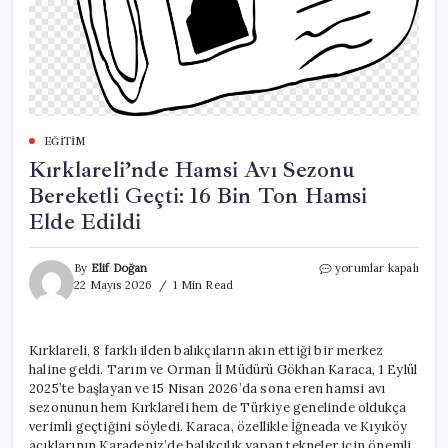
EĞITIM
Kırklareli’nde Hamsi Avı Sezonu
Bereketli Geçti: 16 Bin Ton Hamsi
Elde Edildi
Kırklareli’nde
By
Elif Doğan
yorumlar kapalı
Hamsi
22 Mayıs 2026
1 Min Read
Avı
Sezonu
Bereketli
Kırklareli, 8 farklı ilden balıkçıların akın ettiği bir merkez
Geçti:
haline geldi. Tarım ve Orman İl Müdürü Gökhan Karaca, 1 Eylül
16
Bin
2025’te başlayan ve 15 Nisan 2026’da sona eren hamsi avı
Ton
sezonunun hem Kırklareli hem de Türkiye genelinde oldukça
Hamsi
verimli geçtiğini söyledi. Karaca, özellikle İğneada ve Kıyıköy
Elde
açıklarının Karadeniz’de balıkçılık yapan tekneler için önemli