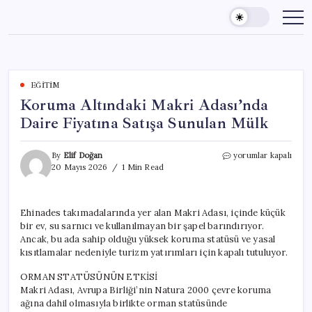
Skip
to
content
EĞITIM
Koruma Altındaki Makri Adası’nda
Daire Fiyatına Satışa Sunulan Mülk
Koruma
By
Elif Doğan
yorumlar kapalı
Altındaki
20 Mayıs 2026
1 Min Read
Makri
Adası’nda
Daire
Ehinades takımadalarında yer alan Makri Adası, içinde küçük
Fiyatına
bir ev, su sarnıcı ve kullanılmayan bir şapel barındırıyor.
Satışa
Sunulan
Ancak, bu ada sahip olduğu yüksek koruma statüsü ve yasal
Mülk
kısıtlamalar nedeniyle turizm yatırımları için kapalı tutuluyor.
için
ORMAN STATÜSÜNÜN ETKİSİ
Makri Adası, Avrupa Birliği’nin Natura 2000 çevre koruma
ağına dahil olmasıyla birlikte orman statüsünde