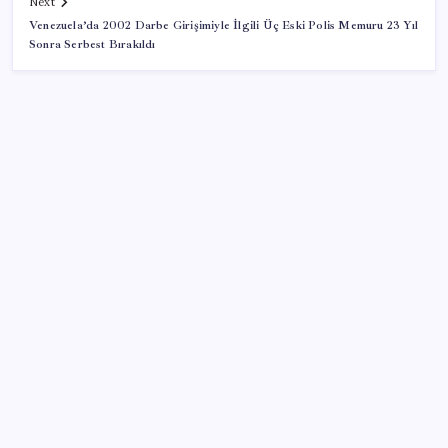
Next
Venezuela’da 2002 Darbe Girişimiyle İlgili Üç Eski Polis Memuru 23 Yıl
Sonra Serbest Bırakıldı
SON YAZILAR
Türk şirket, Abu Dabi ile Dubai arasındaki seyahat
süresini 30 dakikaya indiriyor
2026 EKPSS tercihleri ne zaman başlıyor? EKPSS
tercihleri nasıl ve nereden yapılır?
Son dakika… DEM Parti ‘çerçeve yasa’ teklifine imza
attı