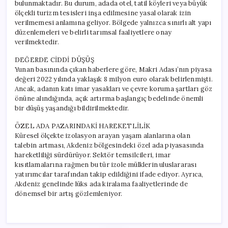
bulunmaktadır. Bu durum, adada otel, tatil köyleri veya büyük
ölçekli turizm tesisleri inşa edilmesine yasal olarak izin
verilmemesi anlamına geliyor. Bölgede yalnızca sınırlı alt yapı
düzenlemeleri ve belirli tarımsal faaliyetlere onay
verilmektedir.
DEĞERDE CİDDİ DÜŞÜŞ
Yunan basınında çıkan haberlere göre, Makri Adası’nın piyasa
değeri 2022 yılında yaklaşık 8 milyon euro olarak belirlenmişti.
Ancak, adanın katı imar yasakları ve çevre koruma şartları göz
önüne alındığında, açık artırma başlangıç bedelinde önemli
bir düşüş yaşandığı bildirilmektedir.
ÖZEL ADA PAZARINDAKİ HAREKETLİLİK
Küresel ölçekte izolasyon arayan yaşam alanlarına olan
talebin artması, Akdeniz bölgesindeki özel ada piyasasında
hareketliliği sürdürüyor. Sektör temsilcileri, imar
kısıtlamalarına rağmen bu tür izole mülklerin uluslararası
yatırımcılar tarafından takip edildiğini ifade ediyor. Ayrıca,
Akdeniz genelinde lüks ada kiralama faaliyetlerinde de
dönemsel bir artış gözlemleniyor.