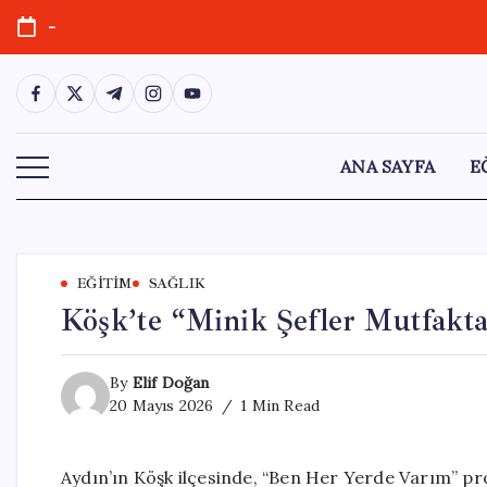
Skip
-
to
content
https://www.facebook.com/
https://twitter.com/
https://t.me/
https://www.instagram.com/
https://youtube.com/
ANA SAYFA
E
EĞITIM
SAĞLIK
Köşk’te “Minik Şefler Mutfakta
By
Elif Doğan
20 Mayıs 2026
1 Min Read
Aydın’ın Köşk ilçesinde, “Ben Her Yerde Varım” p