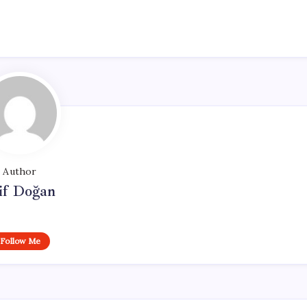
Author
if Doğan
Follow Me