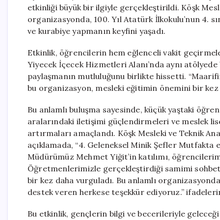
etkinliği büyük bir ilgiyle gerçekleştirildi. Köşk Mes
organizasyonda, 100. Yıl Atatürk İlkokulu’nun 4. sını
ve kurabiye yapmanın keyfini yaşadı.
Etkinlik, öğrencilerin hem eğlenceli vakit geçirmel
Yiyecek İçecek Hizmetleri Alanı’nda aynı atölyede 
paylaşmanın mutluluğunu birlikte hissetti. “Maarifi
bu organizasyon, mesleki eğitimin önemini bir kez
Bu anlamlı buluşma sayesinde, küçük yaştaki öğren
aralarındaki iletişimi güçlendirmeleri ve meslek lis
artırmaları amaçlandı. Köşk Mesleki ve Teknik Anadolu
açıklamada, “4. Geleneksel Minik Şefler Mutfakta etk
Müdürümüz Mehmet Yiğit’in katılımı, öğrencilerimiz
Öğretmenlerimizle gerçekleştirdiği samimi sohbetl
bir kez daha vurguladı. Bu anlamlı organizasyond
destek veren herkese teşekkür ediyoruz.” ifadelerin
Bu etkinlik, gençlerin bilgi ve becerileriyle gelece