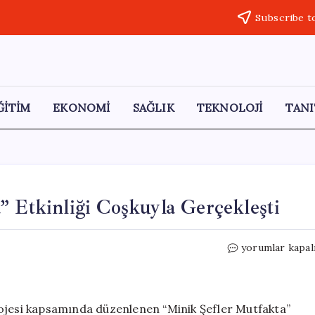
Subscribe t
ĞİTİM
EKONOMİ
SAĞLIK
TEKNOLOJİ
TANI
” Etkinliği Coşkuyla Gerçekleşti
Köşk’te
yorumlar kapal
“Minik
Şefler
Mutfakta”
Etkinliği
rojesi kapsamında düzenlenen “Minik Şefler Mutfakta”