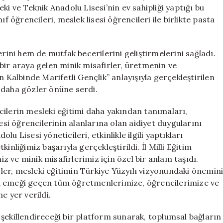
Coşkuyla
leki ve Teknik Anadolu Lisesi’nin ev sahipliği yaptığı bu
Gerçekleşti
f öğrencileri, meslek lisesi öğrencileri ile birlikte pasta
için
erini hem de mutfak becerilerini geliştirmelerini sağladı.
bir araya gelen minik misafirler, üretmenin ve
n Kalbinde Marifetli Gençlik” anlayışıyla gerçekleştirilen
 daha gözler önüne serdi.
cilerin mesleki eğitimi daha yakından tanımaları,
esi öğrencilerinin alanlarına olan aidiyet duygularını
 Lisesi yöneticileri, etkinlikle ilgili yaptıkları
inliğimiz başarıyla gerçekleştirildi. İl Milli Eğitim
 ve minik misafirlerimiz için özel bir anlam taşıdı.
er, mesleki eğitimin Türkiye Yüzyılı vizyonundaki önemin
a emeği geçen tüm öğretmenlerimize, öğrencilerimize ve
e yer verildi.
ği şekillendireceği bir platform sunarak, toplumsal bağların