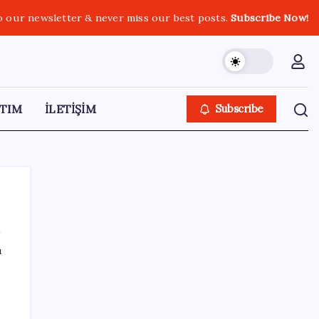
o our newsletter & never miss our best posts.
Subscribe Now!
TIM
İLETİŞİM
Subscribe
ı
SON YAZILAR
macOS Kullananlar Dikkat: Bilgisayarınızı
Güncelleyin