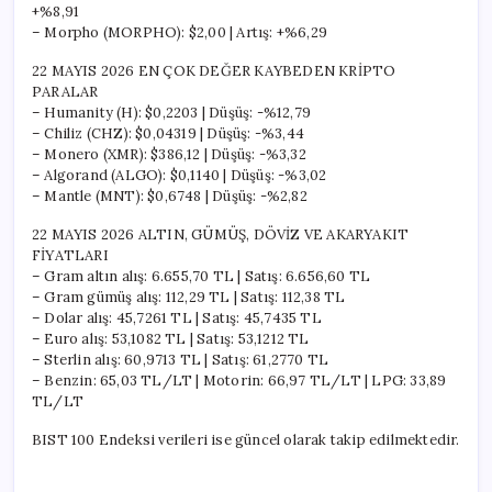
+%8,91
– Morpho (MORPHO): $2,00 | Artış: +%6,29
22 MAYIS 2026 EN ÇOK DEĞER KAYBEDEN KRİPTO
PARALAR
– Humanity (H): $0,2203 | Düşüş: -%12,79
– Chiliz (CHZ): $0,04319 | Düşüş: -%3,44
– Monero (XMR): $386,12 | Düşüş: -%3,32
– Algorand (ALGO): $0,1140 | Düşüş: -%3,02
– Mantle (MNT): $0,6748 | Düşüş: -%2,82
22 MAYIS 2026 ALTIN, GÜMÜŞ, DÖVİZ VE AKARYAKIT
FİYATLARI
– Gram altın alış: 6.655,70 TL | Satış: 6.656,60 TL
– Gram gümüş alış: 112,29 TL | Satış: 112,38 TL
– Dolar alış: 45,7261 TL | Satış: 45,7435 TL
– Euro alış: 53,1082 TL | Satış: 53,1212 TL
– Sterlin alış: 60,9713 TL | Satış: 61,2770 TL
– Benzin: 65,03 TL/LT | Motorin: 66,97 TL/LT | LPG: 33,89
TL/LT
BIST 100 Endeksi verileri ise güncel olarak takip edilmektedir.