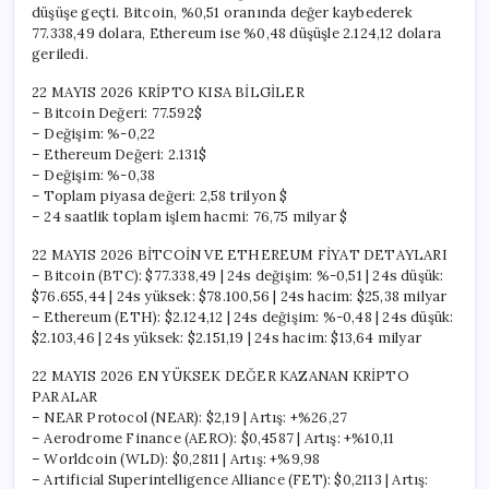
düşüşe geçti. Bitcoin, %0,51 oranında değer kaybederek
77.338,49 dolara, Ethereum ise %0,48 düşüşle 2.124,12 dolara
geriledi.
22 MAYIS 2026 KRİPTO KISA BİLGİLER
– Bitcoin Değeri: 77.592$
– Değişim: %-0,22
– Ethereum Değeri: 2.131$
– Değişim: %-0,38
– Toplam piyasa değeri: 2,58 trilyon $
– 24 saatlik toplam işlem hacmi: 76,75 milyar $
22 MAYIS 2026 BİTCOİN VE ETHEREUM FİYAT DETAYLARI
– Bitcoin (BTC): $77.338,49 | 24s değişim: %-0,51 | 24s düşük:
$76.655,44 | 24s yüksek: $78.100,56 | 24s hacim: $25,38 milyar
– Ethereum (ETH): $2.124,12 | 24s değişim: %-0,48 | 24s düşük:
$2.103,46 | 24s yüksek: $2.151,19 | 24s hacim: $13,64 milyar
22 MAYIS 2026 EN YÜKSEK DEĞER KAZANAN KRİPTO
PARALAR
– NEAR Protocol (NEAR): $2,19 | Artış: +%26,27
– Aerodrome Finance (AERO): $0,4587 | Artış: +%10,11
– Worldcoin (WLD): $0,2811 | Artış: +%9,98
– Artificial Superintelligence Alliance (FET): $0,2113 | Artış: