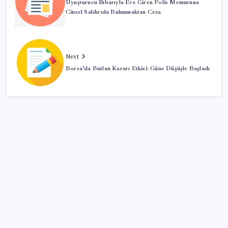
Uyuşturucu İhbarıyla Eve Giren Polis Memuruna
Cinsel Saldırıda Bulunmaktan Ceza
Next
Borsa’da Butlan Kararı Etkisi: Güne Düşüşle Başladı
SON YAZILAR
Son dakika… DEM Parti ‘çerçeve yasa’ teklifine imza