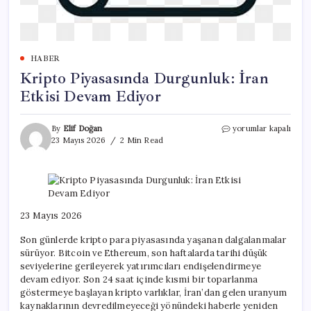
HABER
Kripto Piyasasında Durgunluk: İran
Etkisi Devam Ediyor
Kripto
By
Elif Doğan
yorumlar kapalı
Piyasasında
23 Mayıs 2026
2 Min Read
Durgunluk:
İran
Etkisi
Devam
Ediyor
için
23 Mayıs 2026
Son günlerde kripto para piyasasında yaşanan dalgalanmalar
sürüyor. Bitcoin ve Ethereum, son haftalarda tarihi düşük
seviyelerine gerileyerek yatırımcıları endişelendirmeye
devam ediyor. Son 24 saat içinde kısmi bir toparlanma
göstermeye başlayan kripto varlıklar, İran’dan gelen uranyum
kaynaklarının devredilmeyeceği yönündeki haberle yeniden