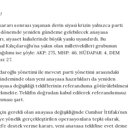
400
Vekil
Hesaplaması!
için
ararı sonrası yaşanan derin siyasi krizin yalnızca parti
deki dönemde yeniden gündeme gelebilecek anayasa
ları, siyaset kulislerinde büyük yankı uyandırdı. Bu
l Kılıçdaroğlu’na yakın olan milletvekilleri grubunun
dağılımı ise şöyle: AKP: 275, MHP: 46, HÜDAPAR: 4, DEM
ı: 27.
çdaroğlu yönetimi ile mevcut parti yönetimi arasındaki
gündeminde olan yeni anayasa hazırlıkları da yeniden
yasa değişikliği tekliflerinin referanduma götürülebilmes
erekmekte. Teklifin doğrudan kabul edilerek referandumsuz
ınması şart.
in gerekli olan anayasa değişikliğinde Cumhur İttifakı’nın
’ye yönelik gerçekleştirilen operasyonlara tepki olarak,
l’e destek verme kararı, yeni anayasa teklifine evet deme