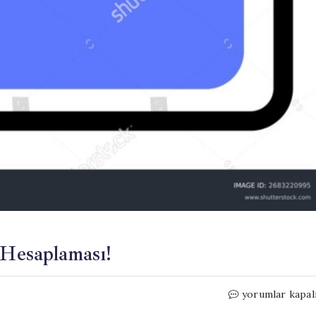
 Hesaplaması!
Kulislerde
yorumlar kapal
Tartışılan