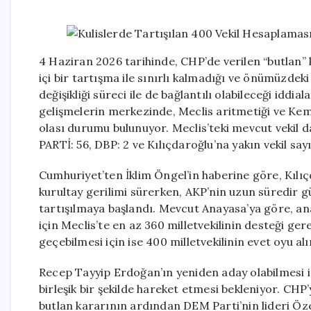
4 Haziran 2026 tarihinde, CHP’de verilen “butlan” k
içi bir tartışma ile sınırlı kalmadığı ve önümüz
değişikliği süreci ile de bağlantılı olabileceği iddia
gelişmelerin merkezinde, Meclis aritmetiği ve Kema
olası durumu bulunuyor. Meclis’teki mevcut vekil 
PARTİ: 56, DBP: 2 ve Kılıçdaroğlu’na yakın vekil sayıs
Cumhuriyet’ten İklim Öngel’in haberine göre, Kılı
kurultay gerilimi sürerken, AKP’nin uzun süredir 
tartışılmaya başlandı. Mevcut Anayasa’ya göre, ana
için Meclis’te en az 360 milletvekilinin desteği g
geçebilmesi için ise 400 milletvekilinin evet oyu al
Recep Tayyip Erdoğan’ın yeniden aday olabilmesi iç
birleşik bir şekilde hareket etmesi bekleniyor. CHP
butlan kararının ardından DEM Parti’nin lideri Öze