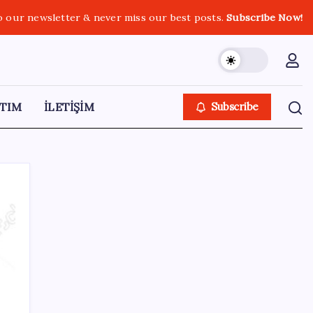
o our newsletter & never miss our best posts.
Subscribe Now!
TIM
İLETİŞİM
Subscribe
SON YAZILAR
KOBİ’ler için akıllı üretim üssü