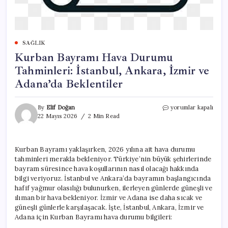
SAĞLIK
Kurban Bayramı Hava Durumu
Tahminleri: İstanbul, Ankara, İzmir ve
Adana’da Beklentiler
Kurban
By
Elif Doğan
yorumlar kapalı
Bayramı
22 Mayıs 2026
2 Min Read
Hava
Durumu
Tahminleri:
Kurban Bayramı yaklaşırken, 2026 yılına ait hava durumu
İstanbul,
tahminleri merakla bekleniyor. Türkiye’nin büyük şehirlerinde
Ankara,
İzmir
bayram süresince hava koşullarının nasıl olacağı hakkında
ve
bilgi veriyoruz. İstanbul ve Ankara’da bayramın başlangıcında
Adana’da
hafif yağmur olasılığı bulunurken, ilerleyen günlerde güneşli ve
Beklentiler
ılıman bir hava bekleniyor. İzmir ve Adana ise daha sıcak ve
için
güneşli günlerle karşılaşacak. İşte, İstanbul, Ankara, İzmir ve
Adana için Kurban Bayramı hava durumu bilgileri: