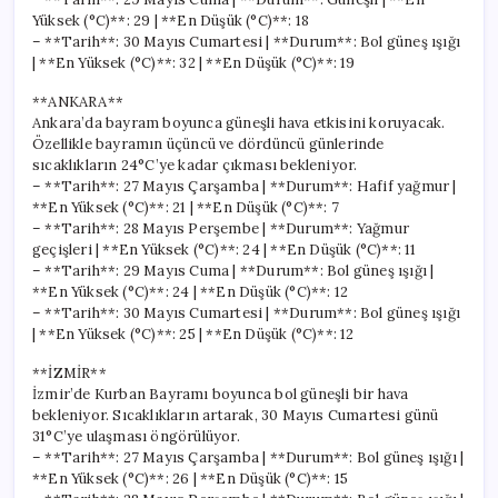
Yüksek (°C)**: 29 | **En Düşük (°C)**: 18
– **Tarih**: 30 Mayıs Cumartesi | **Durum**: Bol güneş ışığı
| **En Yüksek (°C)**: 32 | **En Düşük (°C)**: 19
**ANKARA**
Ankara’da bayram boyunca güneşli hava etkisini koruyacak.
Özellikle bayramın üçüncü ve dördüncü günlerinde
sıcaklıkların 24°C’ye kadar çıkması bekleniyor.
– **Tarih**: 27 Mayıs Çarşamba | **Durum**: Hafif yağmur |
**En Yüksek (°C)**: 21 | **En Düşük (°C)**: 7
– **Tarih**: 28 Mayıs Perşembe | **Durum**: Yağmur
geçişleri | **En Yüksek (°C)**: 24 | **En Düşük (°C)**: 11
– **Tarih**: 29 Mayıs Cuma | **Durum**: Bol güneş ışığı |
**En Yüksek (°C)**: 24 | **En Düşük (°C)**: 12
– **Tarih**: 30 Mayıs Cumartesi | **Durum**: Bol güneş ışığı
| **En Yüksek (°C)**: 25 | **En Düşük (°C)**: 12
**İZMİR**
İzmir’de Kurban Bayramı boyunca bol güneşli bir hava
bekleniyor. Sıcaklıkların artarak, 30 Mayıs Cumartesi günü
31°C’ye ulaşması öngörülüyor.
– **Tarih**: 27 Mayıs Çarşamba | **Durum**: Bol güneş ışığı |
**En Yüksek (°C)**: 26 | **En Düşük (°C)**: 15