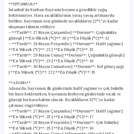
**İSTANBUL**
İstanbul’da Kurban Bayramı boyunca genellikle yağış
beklenmiyor. Hava sıcaklıklarının yavaş yavaş artmasıyla
birlikte, bayramın son gününde sıcaklıkların 22°C’ye kadar
ulaşması tahmin ediliyor.
– **Tarih**: 27 Mayıs Çarşamba | **Durum**: Çoğunlukla
güneşli | **En Yüksek (°C)**: 16 | **En Düşük (°C)**: 12
– **Tarih**: 28 Mayıs Perşembe | **Durum**: Hafif yağmur |
**En Yüksek (°C)**: 22 | **En Düşük (°C)**: 15
– **Tarih**: 29 Mayıs Cuma | **Durum**: Çoğunlukla güneşli |
**En Yüksek (°C)**: 23 | **En Düşük (°C)**: 16
– **Tarih**: 30 Mayıs Cumartesi | **Durum**: Bol güneş ışığı
| **En Yüksek (°C)**: 22 | **En Düşük (°C)**: 15
**ADANA**
Adana’da, bayramın ilk günlerinde hafif yağmur ve çok bulutlu
bir hava beklenirken, bayramın ilerleyen günlerinde sıcak ve
güneşli bir hava hakim olacak. Sıcaklıkların 32°C’ye kadar
çıkması öngörülüyor.
– **Tarih**: 27 Mayıs Çarşamba | **Durum**: Hafif yağmur |
**En Yüksek (°C)**: 25 | **En Düşük (°C)**: 17
– **Tarih**: 28 Mayıs Perşembe | **Durum**: Çok bulutlu |
**En Yüksek (°C)**: 25 | **En Düşük (°C)**: 16
– **Tarih**: 29 Mayıs Cuma | **Durum**: Güneşli | **En