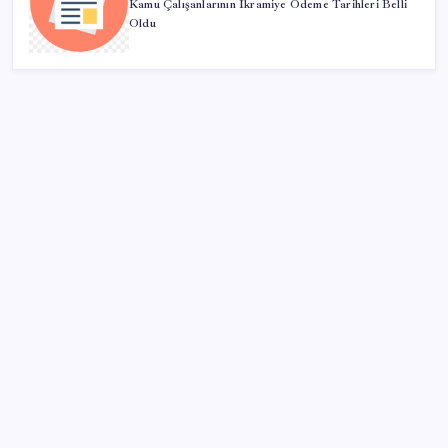
Kamu Çalışanlarının İkramiye Ödeme Tarihleri Belli
Oldu
SON YAZILAR
ROKETSAN’dan MSB’ye TAYFUN Fırlatma Aracı
Teslimatı
ABD tarım dışı istihdam verisinde negatif sürpriz
Altında yükseliş kapıda mı? Uzman isimden ezber
bozan tahmin!
Küresel gıda fiyatlarında alarm: 3,5 yılın zirvesi