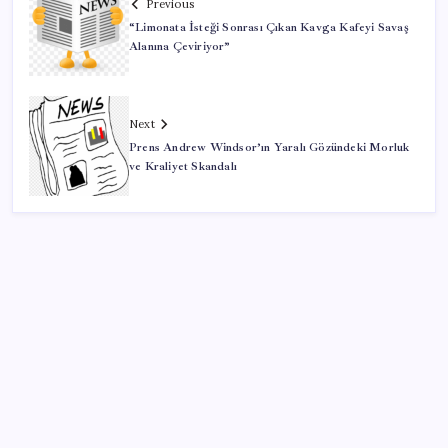
Previous
“Limonata İsteği Sonrası Çıkan Kavga Kafeyi Savaş
Alanına Çeviriyor”
Next
Prens Andrew Windsor’ın Yaralı Gözündeki Morluk
ve Kraliyet Skandalı
SON YAZILAR