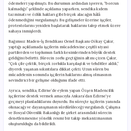
ödemeleri yapılmıştı. Bu durumun ardından işveren, “borcun
kalmadığı” şeklinde açıklama yaparken, sendika kıdem
tazminatı ve özlük hakları gibi birçok alacağın hâlâ
ödenmediğini vurgulamıştı. Bu gelişmeler üzerine işçiler,
protestolarını yeniden başlatarak haklarını talep etmek üzere
sahaya inmişlerdi.
Bağımsız Maden-İş Sendikası Genel Başkanı Gökay Çakır,
yaptığı açıklamada işçilerin mücadelesine çeşitli siyasi
partilerden ve toplumun farklı kesimlerinden büyük destek
geldiğini belirtti. Sürecin zorlu geçtiğinin altını çizen Çakır,
“Çok çile çektik, birçok zorlukla karşılaştık ve tehditler aldık,”
diyerek yaşanan sıkıntılara dikkat çekti. Uzun süren bu
mücadelenin sonunda işçilerin haklarını almış olmasının
sevindirici bir gelişme olduğunu ifade etti.
Ayrıca, sendika, Edirne’de eylem yapan Özşen Madencilik
işçilerine destek vermek amacıyla Ankara’dan Edirne’ye
geçmeyi planladıklarını duyurdu. Bu süreçte işçilerin yanında
olunacağı ve dayanışmanın sürdürüleceği vurgulandı. Çalışma
ve Sosyal Güvenlik Bakanlığı ile şirket arasındaki sürecin
denetlenmesine yönelik resmi bir takip mekanizmasının
oluşturulduğu da bildirildi.