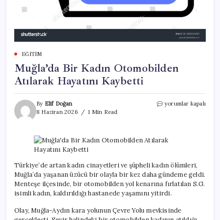
EĞITIM
Muğla’da Bir Kadın Otomobilden
Atılarak Hayatını Kaybetti
Muğla’da
By
Elif Doğan
yorumlar kapalı
Bir
8 Haziran 2026
1 Min Read
Kadın
Otomobilden
Atılarak
Hayatını
Kaybetti
için
Türkiye’de artan kadın cinayetleri ve şüpheli kadın ölümleri,
Muğla’da yaşanan üzücü bir olayla bir kez daha gündeme geldi.
Menteşe ilçesinde, bir otomobilden yol kenarına fırlatılan S.G.
isimli kadın, kaldırıldığı hastanede yaşamını yitirdi.
Olay, Muğla-Aydın kara yolunun Çevre Yolu mevkisinde
gerçekleşti. Seyir halindeki bir otomobilden kadının atıldığı