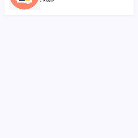
Girecek?
SON YAZILAR
KOBİ’ler için akıllı üretim üssü
VakıfBank ikinci çeyrekte 16,7 milyar TL net kâr elde
etti
Google Pixel Watch 5 Sızdırıldı: İşte Detaylar
Pixel Telefonlara Yapay Zeka Destekli Saat
Tasarımları Geliyor