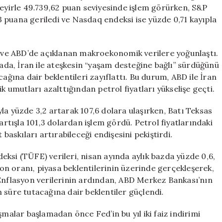
Verileri
seyirle 49.739,62 puan seviyesinde işlem görürken, S&P
Sonrası
 puana geriledi ve Nasdaq endeksi ise yüzde 0,71 kayıpla
Düşüşle
Açıldı
için
ik ve ABD’de açıklanan makroekonomik verilere yoğunlaştı.
da, İran ile ateşkesin “yaşam desteğine bağlı” sürdüğünü
ağına dair beklentileri zayıflattı. Bu durum, ABD ile İran
k umutları azalttığından petrol fiyatları yükselişe geçti.
ıyla yüzde 3,2 artarak 107,6 dolara ulaşırken, Batı Teksas
artışla 101,3 dolardan işlem gördü. Petrol fiyatlarındaki
 baskıları artırabileceği endişesini pekiştirdi.
ksi (TÜFE) verileri, nisan ayında aylık bazda yüzde 0,6,
syon oranı, piyasa beklentilerinin üzerinde gerçekleşerek,
 Enflasyon verilerinin ardından, ABD Merkez Bankası’nın
 süre tutacağına dair beklentiler güçlendi.
şmalar başlamadan önce Fed’in bu yıl iki faiz indirimi