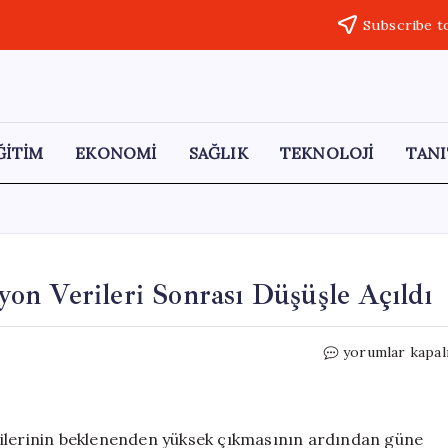
Subscribe t
ĞİTİM
EKONOMİ
SAĞLIK
TEKNOLOJİ
TANI
on Verileri Sonrası Düşüşle Açıldı
New
yorumlar kapal
York
Borsası,
ABD
Enflasyon
rilerinin beklenenden yüksek çıkmasının ardından güne