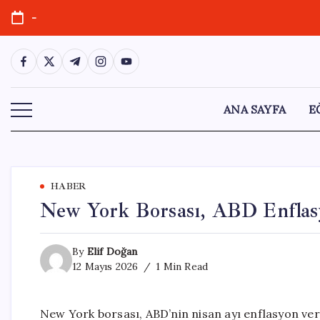
Skip
-
to
content
https://www.facebook.com/
https://twitter.com/
https://t.me/
https://www.instagram.com/
https://youtube.com/
ANA SAYFA
E
HABER
New York Borsası, ABD Enflasy
By
Elif Doğan
12 Mayıs 2026
1 Min Read
New York borsası, ABD’nin nisan ayı enflasyon ve