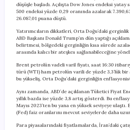
düşüşle başladı. Açılışta Dow Jones endeksi yatay 
500 endeksi yüzde 0,29 oranında azalarak 7.390,63
26.087,01 puana düştü.
Yatırımcıların dikkatleri, Orta Doğu’daki gerginl
ABD Başkanı Donald Trump’ın dün yaptığı açıklama
belirtmesi, bölgedeki gerginliğin kısa sürede azalac
arasında kalıcı bir ateşkes sağlanabileceğine yöneli
Brent petrolün vadeli varil fiyatı, saat 16:30 itibar
türü (WTI) ham petrolün varili de yüzde 3,3’lük bir 
bu yükseliş, Orta Doğu’daki gerginliğin enflasyonist
Aynı zamanda, ABD’de açıklanan Tüketici Fiyat Ende
yıllık bazda ise yüzde 3,8 artış gösterdi. Bu enfla
Mayıs 2023’ten bu yana en yüksek seviyeye ulaştı.
(Fed) faiz oranlarını mevcut seviyelerde daha uzun
Para piyasalarındaki fiyatlamalarda, İran’daki çatı