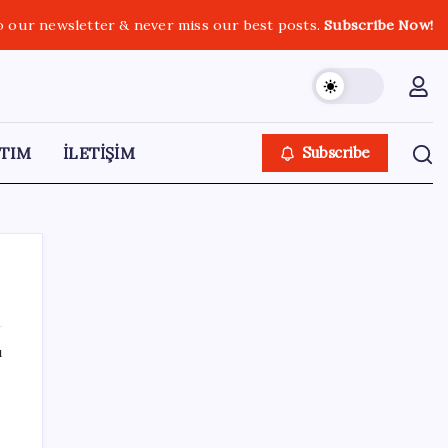
o our newsletter & never miss our best posts.
Subscribe Now!
TIM
İLETİŞİM
Subscribe
ı
SON YAZILAR
Google Pixel Watch 5 Sızdırıldı: İşte
Detaylar