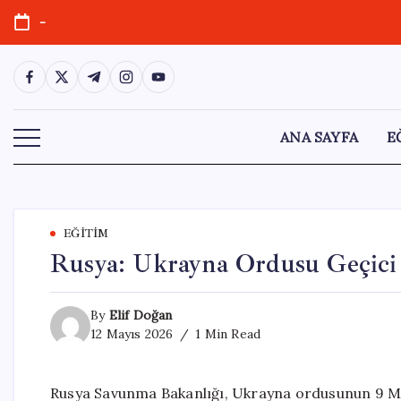
Skip
-
to
content
https://www.facebook.com/
https://twitter.com/
https://t.me/
https://www.instagram.com/
https://youtube.com/
ANA SAYFA
E
EĞITIM
Rusya: Ukrayna Ordusu Geçici A
By
Elif Doğan
12 Mayıs 2026
1 Min Read
Rusya Savunma Bakanlığı, Ukrayna ordusunun 9 Ma