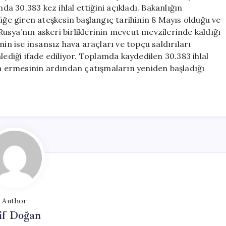
30.383
da 30.383 kez ihlal ettiğini açıkladı. Bakanlığın
Kez
üğe giren ateşkesin başlangıç tarihinin 8 Mayıs olduğu ve
İhlal
 Rusya’nın askeri birliklerinin mevcut mevzilerinde kaldığı
Etti
nin ise insansız hava araçları ve topçu saldırıları
için
lediği ifade ediliyor. Toplamda kaydedilen 30.383 ihlal
na ermesinin ardından çatışmaların yeniden başladığı
Author
if Doğan