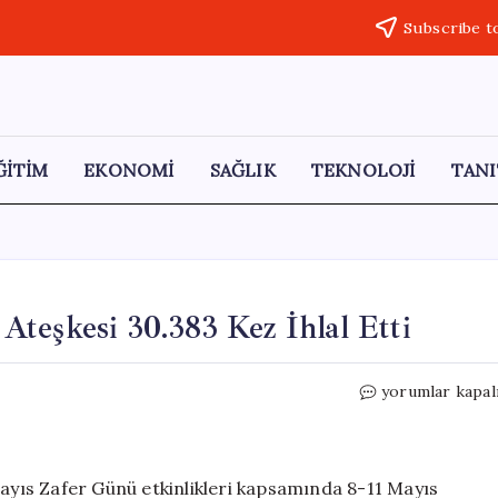
Subscribe t
ĞİTİM
EKONOMİ
SAĞLIK
TEKNOLOJİ
TANI
teşkesi 30.383 Kez İhlal Etti
Rusya:
yorumlar kapal
Ukrayna
Ordusu
Geçici
Ateşkesi
yıs Zafer Günü etkinlikleri kapsamında 8-11 Mayıs