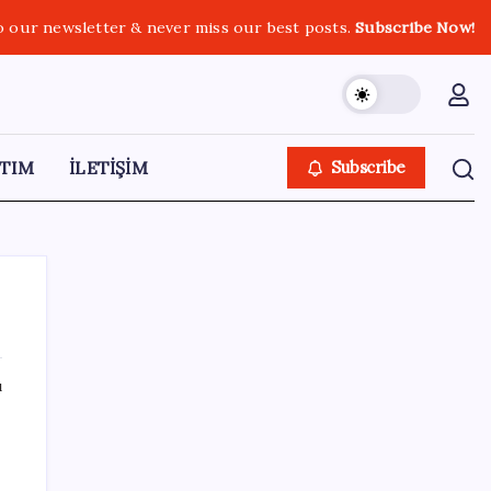
o our newsletter & never miss our best posts.
Subscribe Now!
TIM
İLETİŞİM
Subscribe
ı
SON YAZILAR
macOS Kullananlar Dikkat: Bilgisayarınızı
Güncelleyin