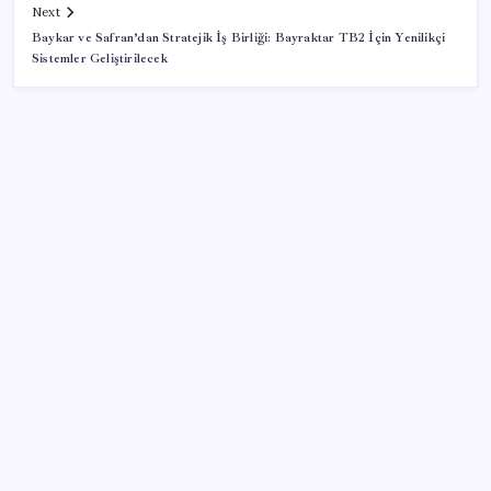
Next
Baykar ve Safran’dan Stratejik İş Birliği: Bayraktar TB2 İçin Yenilikçi
Sistemler Geliştirilecek
SON YAZILAR
Türk şirket, Abu Dabi ile Dubai arasındaki seyahat
süresini 30 dakikaya indiriyor
2026 EKPSS tercihleri ne zaman başlıyor? EKPSS
tercihleri nasıl ve nereden yapılır?
Son dakika… DEM Parti ‘çerçeve yasa’ teklifine imza
attı