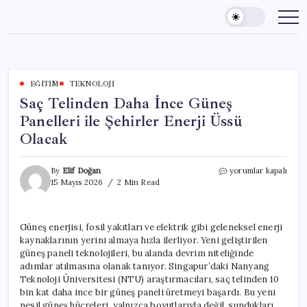
Skip
to
content
EĞITIM
TEKNOLOJI
Saç Telinden Daha İnce Güneş
Panelleri ile Şehirler Enerji Üssü
Olacak
Saç
By
Elif Doğan
yorumlar kapalı
Telinden
15 Mayıs 2026
2 Min Read
Daha
İnce
Güneş
Güneş enerjisi, fosil yakıtları ve elektrik gibi geleneksel enerji
Panelleri
kaynaklarının yerini almaya hızla ilerliyor. Yeni geliştirilen
ile
Şehirler
güneş paneli teknolojileri, bu alanda devrim niteliğinde
Enerji
adımlar atılmasına olanak tanıyor. Singapur’daki Nanyang
Üssü
Teknoloji Üniversitesi (NTU) araştırmacıları, saç telinden 10
Olacak
bin kat daha ince bir güneş paneli üretmeyi başardı. Bu yeni
için
nesil güneş hücreleri, yalnızca boyutlarıyla değil, sundukları