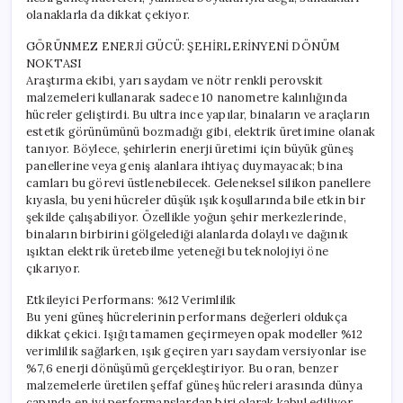
olanaklarla da dikkat çekiyor.
GÖRÜNMEZ ENERJİ GÜCÜ: ŞEHİRLERİNYENİ DÖNÜM
NOKTASI
Araştırma ekibi, yarı saydam ve nötr renkli perovskit
malzemeleri kullanarak sadece 10 nanometre kalınlığında
hücreler geliştirdi. Bu ultra ince yapılar, binaların ve araçların
estetik görünümünü bozmadığı gibi, elektrik üretimine olanak
tanıyor. Böylece, şehirlerin enerji üretimi için büyük güneş
panellerine veya geniş alanlara ihtiyaç duymayacak; bina
camları bu görevi üstlenebilecek. Geleneksel silikon panellere
kıyasla, bu yeni hücreler düşük ışık koşullarında bile etkin bir
şekilde çalışabiliyor. Özellikle yoğun şehir merkezlerinde,
binaların birbirini gölgelediği alanlarda dolaylı ve dağınık
ışıktan elektrik üretebilme yeteneği bu teknolojiyi öne
çıkarıyor.
Etkileyici Performans: %12 Verimlilik
Bu yeni güneş hücrelerinin performans değerleri oldukça
dikkat çekici. Işığı tamamen geçirmeyen opak modeller %12
verimlilik sağlarken, ışık geçiren yarı saydam versiyonlar ise
%7,6 enerji dönüşümü gerçekleştiriyor. Bu oran, benzer
malzemelerle üretilen şeffaf güneş hücreleri arasında dünya
çapında en iyi performanslardan biri olarak kabul ediliyor.