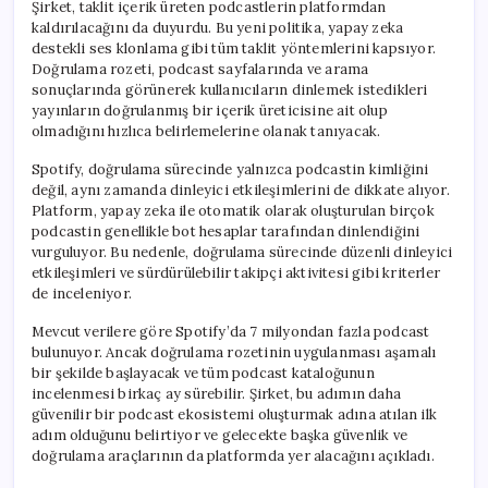
Şirket, taklit içerik üreten podcastlerin platformdan
kaldırılacağını da duyurdu. Bu yeni politika, yapay zeka
destekli ses klonlama gibi tüm taklit yöntemlerini kapsıyor.
Doğrulama rozeti, podcast sayfalarında ve arama
sonuçlarında görünerek kullanıcıların dinlemek istedikleri
yayınların doğrulanmış bir içerik üreticisine ait olup
olmadığını hızlıca belirlemelerine olanak tanıyacak.
Spotify, doğrulama sürecinde yalnızca podcastin kimliğini
değil, aynı zamanda dinleyici etkileşimlerini de dikkate alıyor.
Platform, yapay zeka ile otomatik olarak oluşturulan birçok
podcastin genellikle bot hesaplar tarafından dinlendiğini
vurguluyor. Bu nedenle, doğrulama sürecinde düzenli dinleyici
etkileşimleri ve sürdürülebilir takipçi aktivitesi gibi kriterler
de inceleniyor.
Mevcut verilere göre Spotify’da 7 milyondan fazla podcast
bulunuyor. Ancak doğrulama rozetinin uygulanması aşamalı
bir şekilde başlayacak ve tüm podcast kataloğunun
incelenmesi birkaç ay sürebilir. Şirket, bu adımın daha
güvenilir bir podcast ekosistemi oluşturmak adına atılan ilk
adım olduğunu belirtiyor ve gelecekte başka güvenlik ve
doğrulama araçlarının da platformda yer alacağını açıkladı.