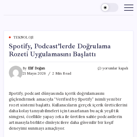
Skip
to
content
TEKNOLOJI
Spotify, Podcast’lerde Doğrulama
Rozeti Uygulamasını Başlattı
Spotify,
By
Elif Doğan
yorumlar kapalı
Podcast’lerde
21 Mayıs 2026
2 Min Read
Doğrulama
Rozeti
Uygulamasını
Spotify, podcast dünyasında içerik doğrulamasını
Başlattı
güçlendirmek amacıyla “Verified by Spotify” isimli yeni bir
için
rozet sistemi başlattı. Kullanıcıların gerçek içerik üreticilerini
daha kolay tanıyabilmeleri için tasarlanan bu açık yeşil tik
simgesi, özellikle yapay zeka ile üretilen sahte podcastlerin
artmasıyla birlikte dinleyicilere daha güvenilir bir keşif
deneyimi sunmayı amaçlıyor.