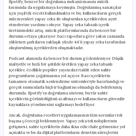
Spotify, benzer bir doğrulama mekanizmasını müzik
kısmında da uygulamaya koymuştu. Doğrulanmış sanatçılar
için yeşil tik rozeti kullanılmakta ve bu, kullanıcıların gerçek
müzisyenleri yapay zeka ile oluşturulan içeriklerden ayırt
etmelerine yardımcı oluyor. Yapay zeka tabanlı içerik
üretimindeki artış, müzik platformlarında da benzeri bir
durumu ortaya çıkarıyor; bazı raporlara göre yakın zamanda
yüklenen şarkıların yaklaşık yüzde 44’ü yapay zeka tarafından
oluşturulmuş içeriklerden oluşmaktadır.
Podcast alanında da benzer bir durum gözlemleniyor. Düşük
maliyetle ve hızlı bir şekilde üretilen yapay zeka tabanlı
içerikler, özellikle popüler yayıncıları taklit eden sahte
programların çoğalmasına yol açıyor. Bazı içeriklerin
tamamen otomatik seslendirme sistemleriyle hazırlandığı ve
gerçek sunucularla hiçbir bağlantısı olmadığı da belirlenmiş
durumda. Spotify’ın doğrulama sistemi, bu tür sahte
içeriklerin görünürlüğünü azaltmayı ve kullanıcıların güvenilir
kaynaklara yönelmesini sağlamayı hedefliyor.
Ancak, doğrulama rozetleri uygulamasının tüm sorunları tek
başına çözeceği beklenmiyor. Yapay zeka teknolojilerinin
gelişmesi, sahte içeriklerin daha ikna edici hale gelmesine yol
açmakta ve bu da dijital platformların denetim süreçlerini