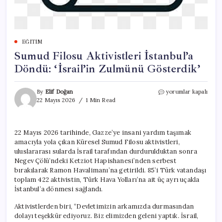
EĞITIM
Sumud Filosu Aktivistleri İstanbul’a
Döndü: ‘İsrail’in Zulmünü Gösterdik’
Sumud
By
Elif Doğan
yorumlar kapalı
Filosu
22 Mayıs 2026
1 Min Read
Aktivistleri
İstanbul’a
Döndü:
22 Mayıs 2026 tarihinde, Gazze’ye insani yardım taşımak
‘İsrail’in
amacıyla yola çıkan Küresel Sumud Filosu aktivistleri,
Zulmünü
Gösterdik’
uluslararası sularda İsrail tarafından durdurulduktan sonra
için
Negev Çölü’ndeki Ketziot Hapishanesi’nden serbest
bırakılarak Ramon Havalimanı’na getirildi. 85’i Türk vatandaşı
toplam 422 aktivistin, Türk Hava Yolları’na ait üç ayrı uçakla
İstanbul’a dönmesi sağlandı.
Aktivistlerden biri, “Devletimizin arkamızda durmasından
dolayı teşekkür ediyoruz. Biz elimizden geleni yaptık. İsrail,