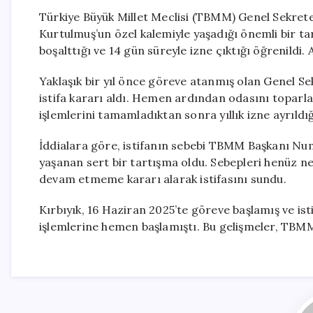
Türkiye Büyük Millet Meclisi (TBMM) Genel Sekret
Kurtulmuş’un özel kalemiyle yaşadığı önemli bir ta
boşalttığı ve 14 gün süreyle izne çıktığı öğrenildi. 
Yaklaşık bir yıl önce göreve atanmış olan Genel Se
istifa kararı aldı. Hemen ardından odasını toparlay
işlemlerini tamamladıktan sonra yıllık izne ayrıldığı
İddialara göre, istifanın sebebi TBMM Başkanı Num
yaşanan sert bir tartışma oldu. Sebepleri henüz n
devam etmeme kararı alarak istifasını sundu.
Kırbıyık, 16 Haziran 2025’te göreve başlamış ve i
işlemlerine hemen başlamıştı. Bu gelişmeler, TBMM i