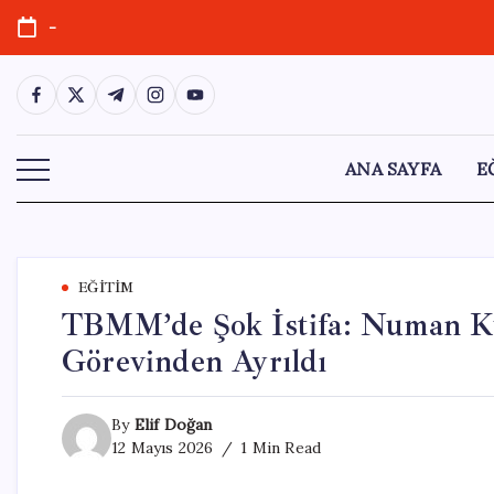
Skip
-
to
content
https://www.facebook.com/
https://twitter.com/
https://t.me/
https://www.instagram.com/
https://youtube.com/
ANA SAYFA
E
EĞITIM
TBMM’de Şok İstifa: Numan Ku
Görevinden Ayrıldı
By
Elif Doğan
12 Mayıs 2026
1 Min Read