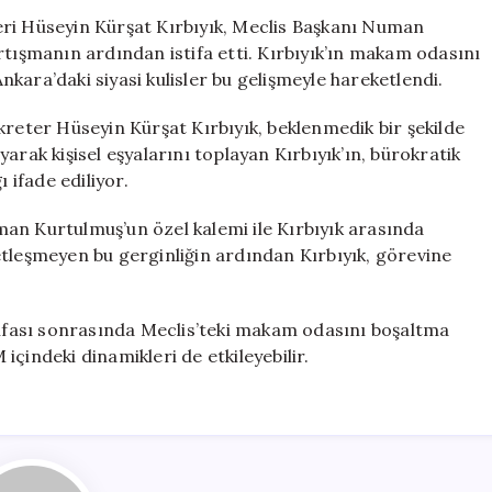
Kurtulmuş’un
eri Hüseyin Kürşat Kırbıyık, Meclis Başkanı Numan
En
rtışmanın ardından istifa etti. Kırbıyık’ın makam odasını
Yakın
Ankara’daki siyasi kulisler bu gelişmeyle hareketlendi.
Çalışanı
Görevinden
kreter Hüseyin Kürşat Kırbıyık, beklenmedik bir şekilde
Ayrıldı
arak kişisel eşyalarını toplayan Kırbıyık’ın, bürokratik
için
 ifade ediliyor.
an Kurtulmuş’un özel kalemi ile Kırbıyık arasında
etleşmeyen bu gerginliğin ardından Kırbıyık, görevine
stifası sonrasında Meclis’teki makam odasını boşaltma
çindeki dinamikleri de etkileyebilir.