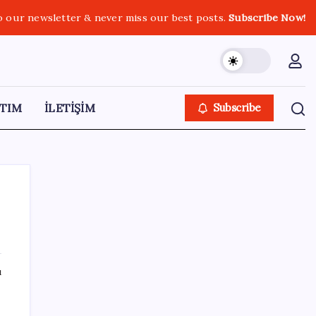
o our newsletter & never miss our best posts.
Subscribe Now!
TIM
İLETİŞİM
Subscribe
SON YAZILAR
ı
2026 EKPSS tercihleri ne zaman başlıyor?
EKPSS tercihleri nasıl ve nereden yapılır?