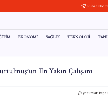
Subscribe t
ĞİTİM
EKONOMİ
SAĞLIK
TEKNOLOJİ
TANI
rtulmuş’un En Yakın Çalışanı
TBMM’de
yorumlar kapal
Şok
İstifa:
Numan