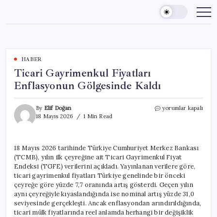
Skip
to
content
HABER
Ticari Gayrimenkul Fiyatları
Enflasyonun Gölgesinde Kaldı
Ticari
By
Elif Doğan
yorumlar kapalı
Gayrimenkul
18 Mayıs 2026
1 Min Read
Fiyatları
Enflasyonun
Gölgesinde
18 Mayıs 2026 tarihinde Türkiye Cumhuriyet Merkez Bankası
Kaldı
(TCMB), yılın ilk çeyreğine ait Ticari Gayrimenkul Fiyat
için
Endeksi (TGFE) verilerini açıkladı. Yayınlanan verilere göre,
ticari gayrimenkul fiyatları Türkiye genelinde bir önceki
çeyreğe göre yüzde 7,7 oranında artış gösterdi. Geçen yılın
aynı çeyreğiyle kıyaslandığında ise nominal artış yüzde 31,0
seviyesinde gerçekleşti. Ancak enflasyondan arındırıldığında,
ticari mülk fiyatlarında reel anlamda herhangi bir değişiklik