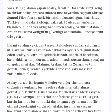
için
Yazılı bir açıklama yapan Atalay, İsrail’in Gazze’de sürdürdüğü
saldırıların uluslararası sularda insani yardım taşıyan Küresel
Sumud Filosu’na yönelik bir tehdit oluşturduğunu hatırlattı.
Türkiye’nin de dahil olduğu yaklaşık 70 ülkeden yüzlerce
kişinin bu filoda yer aldığını belirten Atalay, özellikle Mahmut
Arslan ve Fatma Zengin’in güvenliği konusundaki endişelerini
dile getirdi.
İnsani yardım ve vicdan taşıyan teknelere yapılan saldırının
uluslararası hukuka ve insan haklarına aykırı olduğunu ifade
eden Atalay, bu durumu şiddetle kınadı. Sendikal hareketin,
haksızlıklara karşı durma iradesinin asla susturulamayacağını
vurgulayan Atalay, “Mahmut Arslan, Fatma Zengin ve tüm
gönüllülerin güvenli bir şekilde serbest bırakılması bir
zorunluluktur” dedi.
Atalay ayrıca, Birleşmiş Milletler ve diğer uluslararası
organizasyonların, bu meseleye dair inisiyatif alması
gerektiğini belirtti. Uluslararası Sendikalar Konfederasyonu
(ITUC) ve Avrupa Sendikalar Konfederasyonu (ETUC) gibi
kuruluşların da bu konudaki dayanışma çağrılarına öncülük
etmesi gerektiğini vurguladı. Atalay, insanların yaşam
haklarını hedef alan ve insani yardımları engelleyen her türlü