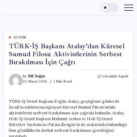
Skip
to
content
EĞITIM
TÜRK-İŞ Başkanı Atalay’dan Küresel
Sumud Filosu Aktivistlerinin Serbest
Bırakılması İçin Çağrı
TÜRK-
By
Elif Doğan
yorumlar kapalı
İŞ
20 Mayıs 2026
1 Min Read
Başkanı
Atalay’dan
Küresel
TÜRK-İŞ Genel Başkanı Ergün Atalay, geçtiğimiz günlerde
Sumud
İsrail’in saldırısına uğrayan Küresel Sumud Filosu’ndaki
Filosu
Aktivistlerinin
aktivistlerin serbest bırakılması için çağrıda bulundu. Atalay,
Serbest
HAK-İŞ Genel Başkanı Mahmut Arslan ve HAK-İŞ Genel
Bırakılması
Sekreter Yardımcısı Fatma Zengin’in de aralarında bulunduğu
İçin
tüm gönüllülerin derhal serbest bırakılması gerektiğini
Çağrı
vurguladı.