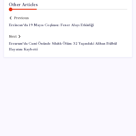
Other Articles
Previous
Erzincan’da 19 Mayıs Coşkusu: Fener Alayı Etkinliği
Next
Erzurum’da Cami Önünde Silahlı Ölüm: 32 Yaşındaki Alihan Bülbül
Hayatını Kaybetti
SON YAZILAR
2026 EKPSS tercihleri ne zaman başlıyor? EKPSS