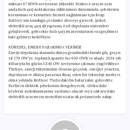
miktarı 67 MWh seviyesine yükseldi. Binlerce aracın aynı
anda hızlı şarj noktalarına yüklenmesi durumunda, şebekenin
korunması ve kesintisiz hizmet sağlanması için Reap
Battery’nin sunduğu çözümler devreye girecek. Şirket,
elektrikli araç şarj altyapısına özel depolama sistemleri
geliştirerek, gelecekte hızlı şarj istasyonlarının vazgeçilmezi
hale gelmeyi hedefliyor.
KÜRESEL ENERJİ PAZARINDA YERİMİZ
Enerji depolama alanında dünya genelindeki kurulu güç geçen
yıl 270 GW’ye, toplam kapasite ise 630 GWh’ye ulaştı. 2034 yılı
itibarıyla bu gücün 1.545 GW seviyesine çıkması öngörülüyor.
Türkiye, enerji tüketiminin ötesine geçerek, enerjiyi yöneten,
depolayan ve dünya pazarına ihraç eden bir teknoloji merkezi
olma yolunda ilerliyor. Tuzla’daki bu bataryalar, gelecekte
Berlin’in elektrik şebekesini dengeleyecek, Afrika’daki
köylerin aydınlanmasına yardımcı olacak veya Ankara’daki
elektrikli aracınızın menzilini uzatacak potansiyele sahip.