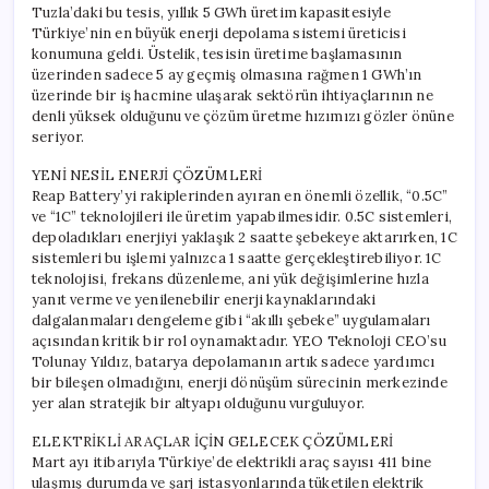
Tuzla’daki bu tesis, yıllık 5 GWh üretim kapasitesiyle
Türkiye’nin en büyük enerji depolama sistemi üreticisi
konumuna geldi. Üstelik, tesisin üretime başlamasının
üzerinden sadece 5 ay geçmiş olmasına rağmen 1 GWh’ın
üzerinde bir iş hacmine ulaşarak sektörün ihtiyaçlarının ne
denli yüksek olduğunu ve çözüm üretme hızımızı gözler önüne
seriyor.
YENİ NESİL ENERJİ ÇÖZÜMLERİ
Reap Battery’yi rakiplerinden ayıran en önemli özellik, “0.5C”
ve “1C” teknolojileri ile üretim yapabilmesidir. 0.5C sistemleri,
depoladıkları enerjiyi yaklaşık 2 saatte şebekeye aktarırken, 1C
sistemleri bu işlemi yalnızca 1 saatte gerçekleştirebiliyor. 1C
teknolojisi, frekans düzenleme, ani yük değişimlerine hızla
yanıt verme ve yenilenebilir enerji kaynaklarındaki
dalgalanmaları dengeleme gibi “akıllı şebeke” uygulamaları
açısından kritik bir rol oynamaktadır. YEO Teknoloji CEO’su
Tolunay Yıldız, batarya depolamanın artık sadece yardımcı
bir bileşen olmadığını, enerji dönüşüm sürecinin merkezinde
yer alan stratejik bir altyapı olduğunu vurguluyor.
ELEKTRİKLİ ARAÇLAR İÇİN GELECEK ÇÖZÜMLERİ
Mart ayı itibarıyla Türkiye’de elektrikli araç sayısı 411 bine
ulaşmış durumda ve şarj istasyonlarında tüketilen elektrik