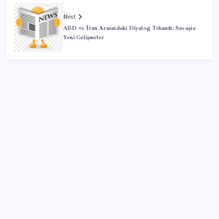
Next
ABD ve İran Arasındaki Diyalog Tıkandı: Savaşta
Yeni Gelişmeler
SON YAZILAR
Son dakika… DEM Parti ‘çerçeve yasa’ teklifine imza
attı
Pompada tabelalar değişiyor: 6 liralık fark için son
saatler