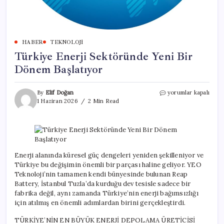
HABER
TEKNOLOJI
Türkiye Enerji Sektöründe Yeni Bir
Dönem Başlatıyor
Türkiye
By
Elif Doğan
yorumlar kapalı
Enerji
1 Haziran 2026
2 Min Read
Sektöründe
Yeni
Bir
Dönem
Başlatıyor
için
Enerji alanında küresel güç dengeleri yeniden şekilleniyor ve
Türkiye bu değişimin önemli bir parçası haline geliyor. YEO
Teknoloji’nin tamamen kendi bünyesinde bulunan Reap
Battery, İstanbul Tuzla’da kurduğu dev tesisle sadece bir
fabrika değil, aynı zamanda Türkiye’nin enerji bağımsızlığı
için atılmış en önemli adımlardan birini gerçekleştirdi.
TÜRKİYE’NİN EN BÜYÜK ENERJİ DEPOLAMA ÜRETİCİSİ