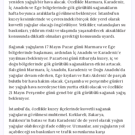
yeniden yağışlı bir hava alacak. Özellikle Marmara, Karadeniz,
İç Anadolu ve Ege bölgelerinde gök gürültülü sağanakların
hafta boyunca aralıklarla görülmesi bekleniyor. İstanbul’un
kuzey kesimlerinde ve çevresindeki birçok ilde yerel olarak
kuvvetli yağışlar olacağı öngörülüyor. Yetkililer, vatandaşları su
baskınları, yıldırım riski ve ulaşımda yaşanabilecek aksaklıklar
konusunda dikkatli olmaları gerektiği konusunda uyardı.
Sağanak yağışların 17 Mayıs Pazar günü Marmara ve Ege
bölgelerinde başlaması, ardından İç Anadolu ve Karadeniz’e
yayılması bekleniyor. Pazartesi günü itibarıyla kuzey, iç ve
doğu bölgelerinde gök gürültülü sağanakların etkisi artacak.
Salı günü Marmara, İç Anadolu, Karadeniz ve Doğu Anadolu’da
yağışlar devam ederken, Ege kıyıları ve Batı Akdeniz’de parçalı
bulutlu bir hava hakim olacak. Çarşamba ve perşembe günleri
ise yağışlı hava neredeyse tüm yurtta etkili olacak ve özellikle
21 Mayıs Perşembe günü genel bir gök gürültülü sağanak yağış
bekleniyor.
İstanbul’da, özellikle kuzey ilçelerinde kuvvetli sağanak
yağışların görülmesi muhtemel. Kırklareli, Sakarya,
Balıkesir’in batısı ve Batı Karadeniz’de de yerel olarak yoğun
yağışlar olabileceği ifade ediliyor. Uzmanlar, ani yağışların yol
açabileceği su baskınları ve trafik sorunlarına karşı