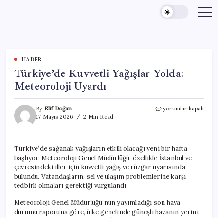
Skip
to
content
HABER
Türkiye’de Kuvvetli Yağışlar Yolda:
Meteoroloji Uyardı
Türkiye’de
By
Elif Doğan
yorumlar kapalı
Kuvvetli
17 Mayıs 2026
2 Min Read
Yağışlar
Yolda:
Meteoroloji
Türkiye’de sağanak yağışların etkili olacağı yeni bir hafta
Uyardı
başlıyor. Meteoroloji Genel Müdürlüğü, özellikle İstanbul ve
için
çevresindeki iller için kuvvetli yağış ve rüzgar uyarısında
bulundu. Vatandaşların, sel ve ulaşım problemlerine karşı
tedbirli olmaları gerektiği vurgulandı.
Meteoroloji Genel Müdürlüğü’nün yayımladığı son hava
durumu raporuna göre, ülke genelinde güneşli havanın yerini