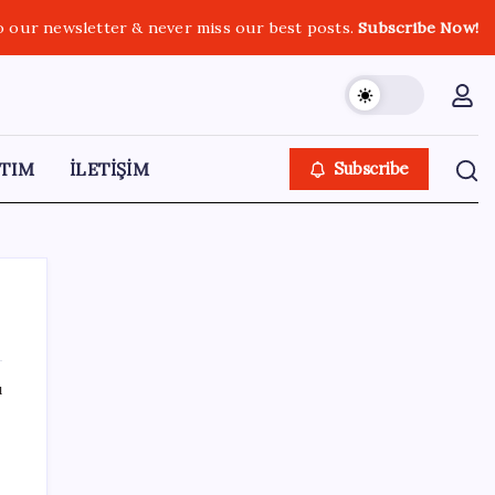
o our newsletter & never miss our best posts.
Subscribe Now!
TIM
İLETİŞİM
Subscribe
ı
SON YAZILAR
Türk şirket, Abu Dabi ile Dubai arasındaki
seyahat süresini 30 dakikaya indiriyor