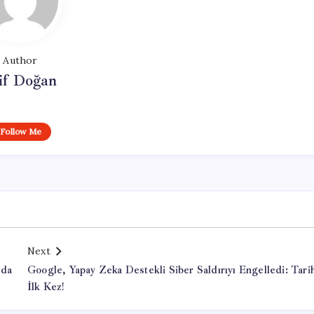
Author
if Doğan
Follow Me
Next
nda
Google, Yapay Zeka Destekli Siber Saldırıyı Engelledi: Tari
İlk Kez!