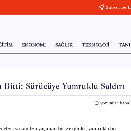
Subscribe t
ĞİTİM
EKONOMİ
SAĞLIK
TEKNOLOJİ
TANI
ı Bitti: Sürücüye Yumruklu Saldırı
Üsküdar’da
yorumlar kapal
Yol
Tartışması
Kanlı
Bitti:
selesi yüzünden yaşanan bir gerginlik, yumruklu bir