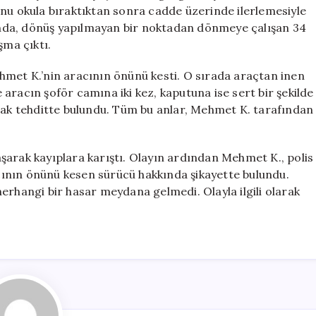
Sürücüye
unu okula bıraktıktan sonra cadde üzerinde ilerlemesiyle
Yumruklu
nda, dönüş yapılmayan bir noktadan dönmeye çalışan 34
Saldırı
şma çıktı.
için
hmet K.’nin aracının önünü kesti. O sırada araçtan inen
aracın şoför camına iki kez, kaputuna ise sert bir şekilde
arak tehditte bulundu. Tüm bu anlar, Mehmet K. tarafından
şarak kayıplara karıştı. Olayın ardından Mehmet K., polis
ının önünü kesen sürücü hakkında şikayette bulundu.
erhangi bir hasar meydana gelmedi. Olayla ilgili olarak