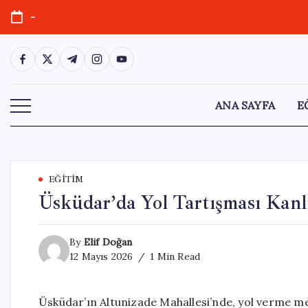
Skip
-
to
content
https://www.facebook.com/
https://twitter.com/
https://t.me/
https://www.instagram.com/
https://youtube.com/
ANA SAYFA
E
EĞITIM
Üsküdar’da Yol Tartışması Kanl
By
Elif Doğan
12 Mayıs 2026
1 Min Read
Üsküdar’ın Altunizade Mahallesi’nde, yol verme me