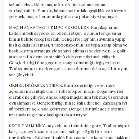
sahada eksiklikler, maçın kontrolünü zaman zaman
zorlaştırabilir. Yine de, hücum hattındaki çeşitlilik ve bireysel
yetenek, maçın her anında gol atma potansiyeli sunuyor.
MAÇIN ANAHTARI: TEMPO VE GOLLER: Karşılaşmanın
kaderini belirleyecek en önemli etken, oyunun temposunu
kimin belirleyeceği olacak. Gençlerbirliği’nin savunma yapıp
hızlı çıkışlar araması, Trabzonspor’un ise topa sahip olma ve
baskı kurma stratejisiyle sahaya çıkması bekleniyor. İlk golü
atan tarafın oyun kontrolünü elde etme ihtimali yüksek.
Gençlerbirliği öne geçerse, maçın dinamiği değişebilirken,
Trabzonspor’un erken gol atması durumu daha açık bir oyun
sergileyebilir.
GENEL DEĞERLENDİRME: Kadro derinliği ve tecrübe
açısından avantajlı olan Trabzonspor, maçın doğal favorisi
olarak öne çıkıyor. Ancak, kupa maçlarının tek maç üzerinden
oynanması ve Gençlerbirliği’nin iç saha direnci, karşılaşmayı
sürprizlere açık hale getiriyor. Dengeli bir mücadele ihtimali,
uzatmalara gitme olasılığını da artırıyor.
SKOR TAHMİNİ: Yapay zekanın tahminine göre, Trabzonspor
karşılaşmayı kazanma şansına sahip; 1-2 gibi bir skor
öngörülüyor. Böylece finalde Konyaspor ile karşılaşma hakkını