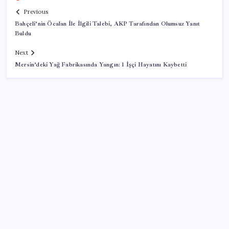
Previous
Bahçeli’nin Öcalan İle İlgili Talebi, AKP Tarafından Olumsuz Yanıt
Buldu
Next
Mersin’deki Yağ Fabrikasında Yangın: 1 İşçi Hayatını Kaybetti
SON YAZILAR
ABD tarım dışı istihdam verisinde negatif sürpriz
Altında yükseliş kapıda mı? Uzman isimden ezber
bozan tahmin!