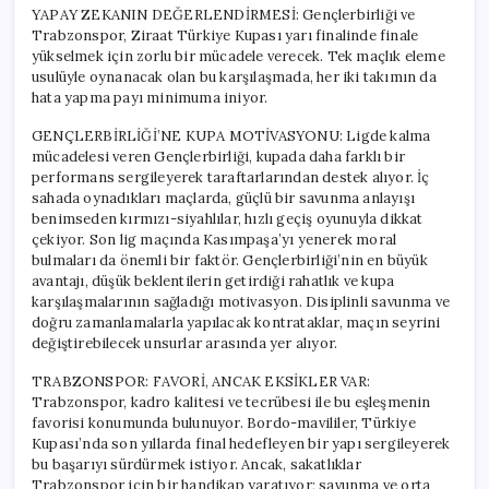
YAPAY ZEKANIN DEĞERLENDİRMESİ: Gençlerbirliği ve
Trabzonspor, Ziraat Türkiye Kupası yarı finalinde finale
yükselmek için zorlu bir mücadele verecek. Tek maçlık eleme
usulüyle oynanacak olan bu karşılaşmada, her iki takımın da
hata yapma payı minimuma iniyor.
GENÇLERBİRLİĞİ’NE KUPA MOTİVASYONU: Ligde kalma
mücadelesi veren Gençlerbirliği, kupada daha farklı bir
performans sergileyerek taraftarlarından destek alıyor. İç
sahada oynadıkları maçlarda, güçlü bir savunma anlayışı
benimseden kırmızı-siyahlılar, hızlı geçiş oyunuyla dikkat
çekiyor. Son lig maçında Kasımpaşa’yı yenerek moral
bulmaları da önemli bir faktör. Gençlerbirliği’nin en büyük
avantajı, düşük beklentilerin getirdiği rahatlık ve kupa
karşılaşmalarının sağladığı motivasyon. Disiplinli savunma ve
doğru zamanlamalarla yapılacak kontrataklar, maçın seyrini
değiştirebilecek unsurlar arasında yer alıyor.
TRABZONSPOR: FAVORİ, ANCAK EKSİKLER VAR:
Trabzonspor, kadro kalitesi ve tecrübesi ile bu eşleşmenin
favorisi konumunda bulunuyor. Bordo-mavililer, Türkiye
Kupası’nda son yıllarda final hedefleyen bir yapı sergileyerek
bu başarıyı sürdürmek istiyor. Ancak, sakatlıklar
Trabzonspor için bir handikap yaratıyor; savunma ve orta