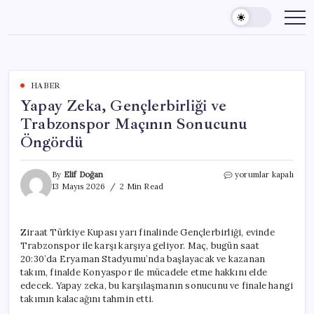
Skip
to
content
HABER
Yapay Zeka, Gençlerbirliği ve
Trabzonspor Maçının Sonucunu
Öngördü
Yapay
By
Elif Doğan
yorumlar kapalı
Zeka,
13 Mayıs 2026
2 Min Read
Gençlerbirliği
ve
Trabzonspor
Ziraat Türkiye Kupası yarı finalinde Gençlerbirliği, evinde
Maçının
Trabzonspor ile karşı karşıya geliyor. Maç, bugün saat
Sonucunu
Öngördü
20:30’da Eryaman Stadyumu’nda başlayacak ve kazanan
için
takım, finalde Konyaspor ile mücadele etme hakkını elde
edecek. Yapay zeka, bu karşılaşmanın sonucunu ve finale hangi
takımın kalacağını tahmin etti.