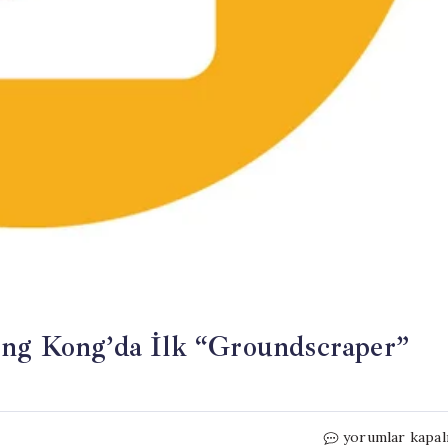
ong Kong’da İlk “Groundscraper”
Yatay
yorumlar kapal