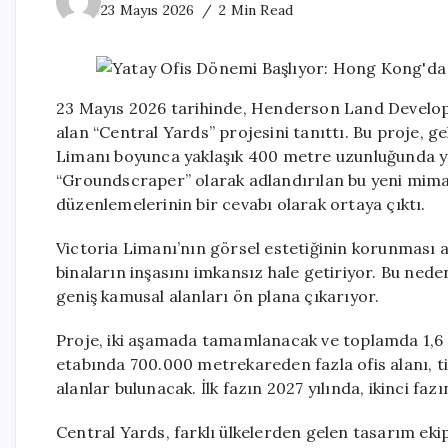
23 Mayıs 2026
2 Min Read
23 Mayıs 2026 tarihinde, Henderson Land Develop
alan “Central Yards” projesini tanıttı. Bu proje, ge
Limanı boyunca yaklaşık 400 metre uzunluğunda ya
“Groundscraper” olarak adlandırılan bu yeni mimar
düzenlemelerinin bir cevabı olarak ortaya çıktı.
Victoria Limanı’nın görsel estetiğinin korunması 
binaların inşasını imkansız hale getiriyor. Bu nede
geniş kamusal alanları ön plana çıkarıyor.
Proje, iki aşamada tamamlanacak ve toplamda 1,6 m
etabında 700.000 metrekareden fazla ofis alanı, tica
alanlar bulunacak. İlk fazın 2027 yılında, ikinci f
Central Yards, farklı ülkelerden gelen tasarım ekiple