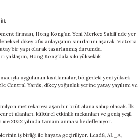
Ofis
Dönemi
Başlıyor:
Hong
Kong’da
ment firması, Hong Kong’un Yeni Merkez Sahili’nde yer
İlk
leneksel dikey ofis anlayışının sınırlarını aşarak, Victoria
“Groundscrape
tay bir yapı olarak tasarlanmış durumda.
Projesi
için
i yaklaşım, Hong Kong’daki sıkı yükseklik
amacıyla uygulanan kısıtlamalar, bölgedeki yeni yüksek
nle Central Yards, dikey yoğunluk yerine yatay yayılımı ve
ilyon metrekareyi aşan bir brüt alana sahip olacak. İlk
ret alanları, kültürel etkinlik mekanları ve geniş yeşil
azın ise 2032 yılında tamamlanması hedefleniyor.
rinin iş birliği ile hayata geçiriliyor. Lead8, AL_A,