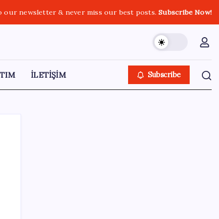
o our newsletter & never miss our best posts.
Subscribe Now!
TIM
İLETİŞİM
Subscribe
SON YAZILAR
Türk şirket, Abu Dabi ile Dubai arasındaki
seyahat süresini 30 dakikaya indiriyor