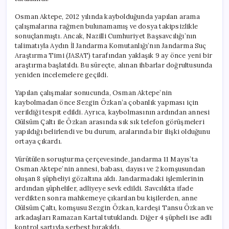
Tutuklandı
için
Osman Aktepe, 2012 yılında kaybolduğunda yapılan arama
çalışmalarına rağmen bulunamamış ve dosya takipsizlikle
sonuçlanmıştı. Ancak, Nazilli Cumhuriyet Başsavcılığı’nın
talimatıyla Aydın İl Jandarma Komutanlığı’nın Jandarma Suç
Araştırma Timi (JASAT) tarafından yaklaşık 9 ay önce yeni bir
araştırma başlatıldı. Bu süreçte, alınan ihbarlar doğrultusunda
yeniden incelemelere geçildi.
Yapılan çalışmalar sonucunda, Osman Aktepe’nin
kaybolmadan önce Sezgin Özkan’a çobanlık yapması için
verildiği tespit edildi. Ayrıca, kaybolmasının ardından annesi
Gülsüm Çaltı ile Özkan arasında sık sık telefon görüşmeleri
yapıldığı belirlendi ve bu durum, aralarında bir ilişki olduğunu
ortaya çıkardı.
Yürütülen soruşturma çerçevesinde, jandarma 11 Mayıs’ta
Osman Aktepe’nin annesi, babası, dayısı ve 2 komşusundan
oluşan 8 şüpheliyi gözaltına aldı. Jandarmadaki işlemlerinin
ardından şüpheliler, adliyeye sevk edildi. Savcılıkta ifade
verdikten sonra mahkemeye çıkarılan bu kişilerden, anne
Gülsüm Çaltı, komşusu Sezgin Özkan, kardeşi Tansu Özkan ve
arkadaşları Ramazan Kartal tutuklandı. Diğer 4 şüpheli ise adli
kontrol şartıyla serbest bırakıldı.