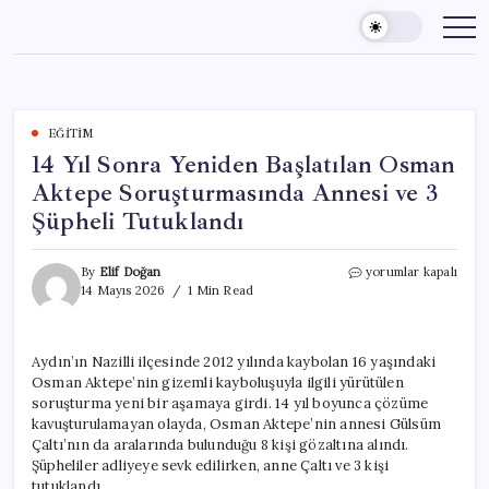
Skip
to
content
EĞITIM
14 Yıl Sonra Yeniden Başlatılan Osman
Aktepe Soruşturmasında Annesi ve 3
Şüpheli Tutuklandı
14
By
Elif Doğan
yorumlar kapalı
Yıl
14 Mayıs 2026
1 Min Read
Sonra
Yeniden
Başlatılan
Aydın’ın Nazilli ilçesinde 2012 yılında kaybolan 16 yaşındaki
Osman
Osman Aktepe’nin gizemli kayboluşuyla ilgili yürütülen
Aktepe
Soruşturmasında
soruşturma yeni bir aşamaya girdi. 14 yıl boyunca çözüme
Annesi
kavuşturulamayan olayda, Osman Aktepe’nin annesi Gülsüm
ve
Çaltı’nın da aralarında bulunduğu 8 kişi gözaltına alındı.
3
Şüpheliler adliyeye sevk edilirken, anne Çaltı ve 3 kişi
Şüpheli
tutuklandı.