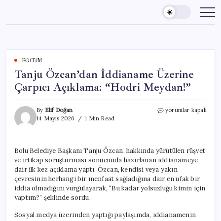
Skip
to
content
EĞITIM
Tanju Özcan’dan İddianame Üzerine
Çarpıcı Açıklama: “Hodri Meydan!”
Tanju
By
Elif Doğan
yorumlar kapalı
Özcan’dan
14 Mayıs 2026
1 Min Read
İddianame
Üzerine
Çarpıcı
Bolu Belediye Başkanı Tanju Özcan, hakkında yürütülen rüşvet
Açıklama:
ve irtikap soruşturması sonucunda hazırlanan iddianameye
“Hodri
Meydan!”
dair ilk kez açıklama yaptı. Özcan, kendisi veya yakın
için
çevresinin herhangi bir menfaat sağladığına dair en ufak bir
iddia olmadığını vurgulayarak, “Bu kadar yolsuzluğu kimin için
yaptım?” şeklinde sordu.
Sosyal medya üzerinden yaptığı paylaşımda, iddianamenin