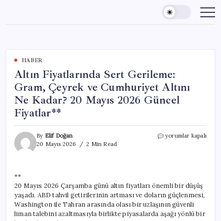
Skip
to
content
HABER
Altın Fiyatlarında Sert Gerileme:
Gram, Çeyrek ve Cumhuriyet Altını
Ne Kadar? 20 Mayıs 2026 Güncel
Fiyatlar**
Altın
By
Elif Doğan
yorumlar kapalı
Fiyatlarında
20 Mayıs 2026
2 Min Read
Sert
Gerileme:
Gram,
**
Çeyrek
20 Mayıs 2026 Çarşamba günü altın fiyatları önemli bir düşüş
ve
Cumhuriyet
yaşadı. ABD tahvil getirilerinin artması ve doların güçlenmesi,
Altını
Washington ile Tahran arasında olası bir uzlaşının güvenli
Ne
liman talebini azaltmasıyla birlikte piyasalarda aşağı yönlü bir
Kadar?