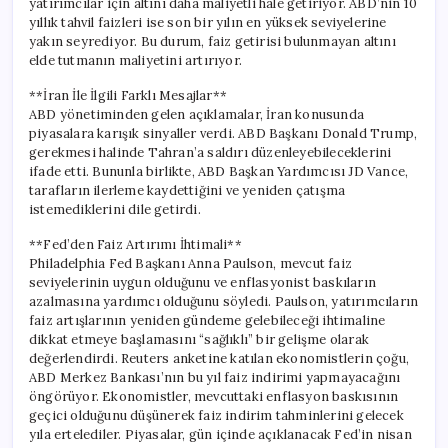
yatırımcılar için altını daha maliyetli hale getiriyor. ABD’nin 10
yıllık tahvil faizleri ise son bir yılın en yüksek seviyelerine
yakın seyrediyor. Bu durum, faiz getirisi bulunmayan altını
elde tutmanın maliyetini artırıyor.
**İran İle İlgili Farklı Mesajlar**
ABD yönetiminden gelen açıklamalar, İran konusunda
piyasalara karışık sinyaller verdi. ABD Başkanı Donald Trump,
gerekmesi halinde Tahran’a saldırı düzenleyebileceklerini
ifade etti. Bununla birlikte, ABD Başkan Yardımcısı JD Vance,
tarafların ilerleme kaydettiğini ve yeniden çatışma
istemediklerini dile getirdi.
**Fed’den Faiz Artırımı İhtimali**
Philadelphia Fed Başkanı Anna Paulson, mevcut faiz
seviyelerinin uygun olduğunu ve enflasyonist baskıların
azalmasına yardımcı olduğunu söyledi. Paulson, yatırımcıların
faiz artışlarının yeniden gündeme gelebileceği ihtimaline
dikkat etmeye başlamasını “sağlıklı” bir gelişme olarak
değerlendirdi. Reuters anketine katılan ekonomistlerin çoğu,
ABD Merkez Bankası’nın bu yıl faiz indirimi yapmayacağını
öngörüyor. Ekonomistler, mevcuttaki enflasyon baskısının
geçici olduğunu düşünerek faiz indirim tahminlerini gelecek
yıla ertelediler. Piyasalar, gün içinde açıklanacak Fed’in nisan