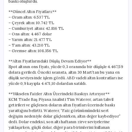
baskı oluşturdu.
20
Mayıs
**Güncel Altın Fiyatları:**
2026
– Gram altın: 6.537 TL
Güncel
– Çeyrek altın: 10.742 TL
Fiyatlar**
– Cumhuriyet altını: 42.816 TL
için
– Ons altın: 4.467 dolar
– Yarım altın: 21.477 TL
– Tam altın: 43.210 TL
– Gremse altın: 108.356 TL
**Altın Fiyatlarındaki Düşüş Devam Ediyor**
Spot altının ons fiyatı, yüzde 0,3 oranında bir düşüşle 4.467,59
dolara geriledi. Önceki seansta, altın 30 Mart’tan bu yana en
düşük seviyesinde işlem gördü. ABD vadeli altın kontratları ise
yüzde 0,9 kayıpla 4.471,10 dolardan satıldı.
**Yükselen Faizler Altın Üzerindeki Baskıyı Artırıyor**
KCM Trade Baş Piyasa Analisti Tim Waterer, artan tahvil
getirileri ve güçlenen doların altın fiyatları üzerinde baskı
yarattığını belirtti. Waterer, “Faiz görünümündeki sert
değişim nedeniyle dolar güçlenirken, altın değer kaybediyor”
dedi. Dolar endeksi, son altı haftanın zirve seviyelerine
yaklaşırken, güçlü dolar, diğer para birimlerini kullanan