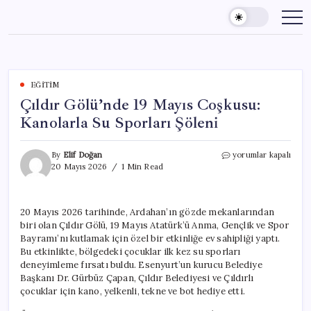
Skip
to
content
EĞITIM
Çıldır Gölü’nde 19 Mayıs Coşkusu:
Kanolarla Su Sporları Şöleni
Çıldır
By
Elif Doğan
yorumlar kapalı
Gölü’nde
20 Mayıs 2026
1 Min Read
19
Mayıs
Coşkusu:
20 Mayıs 2026 tarihinde, Ardahan’ın gözde mekanlarından
Kanolarla
biri olan Çıldır Gölü, 19 Mayıs Atatürk’ü Anma, Gençlik ve Spor
Su
Sporları
Bayramı’nı kutlamak için özel bir etkinliğe ev sahipliği yaptı.
Şöleni
Bu etkinlikte, bölgedeki çocuklar ilk kez su sporları
için
deneyimleme fırsatı buldu. Esenyurt’un kurucu Belediye
Başkanı Dr. Gürbüz Çapan, Çıldır Belediyesi ve Çıldırlı
çocuklar için kano, yelkenli, tekne ve bot hediye etti.