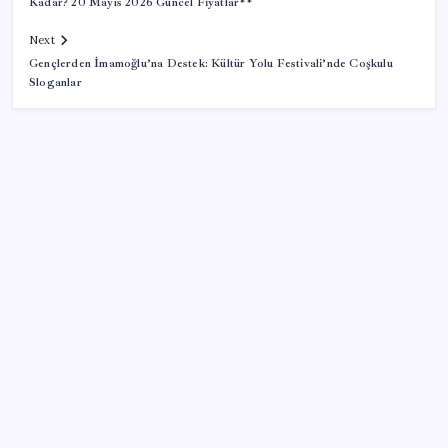
Kadar? 20 Mayıs 2026 Güncel Fiyatlar**
Next
Gençlerden İmamoğlu’na Destek: Kültür Yolu Festivali’nde Coşkulu
Sloganlar
SON YAZILAR
Google Pixel Watch 5 Sızdırıldı: İşte Detaylar
Pixel Telefonlara Yapay Zeka Destekli Saat
Tasarımları Geliyor
ROKETSAN’dan MSB’ye TAYFUN Fırlatma Aracı