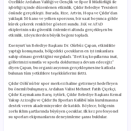
Özellikle Ardahan Valiliği ve Gençlik ve Spor İl Müdürlüğü ile
işbirliği içinde düzenlenen etkinlik, Çıldır Belediye Tesisleri
önünde gerçekleşti. Burada, Rize, Artvin, Hopa ve Çıldır’dan
yaklaşık 50 kano ve yelken sporcusu, bir saat boyunca gölde
kürek çekerek renkli bir gösteri sundu. JAK ve AFAD
ekiplerinin sıkı güvenlik önlemleri altında gerçekleşen bu
etkinlik, izleyicilerden büyük beğeni topladı.
Esenyurt’un Belediye Başkanı Dr. Gürbüz Çapan, etkinlikte
yaptığı konuşmada, bölgedeki çocukların en iyi imkanlara
sahip olması gerektiğini vurguladı. “Sert kış koşullarına inat,
göllerimizi umutla ve sporla doldurmaya devam edeceğiz”
diyen Çapan, bu organizasyonun gerçekleşmesine katkıda
bulunan tüm yetkililere teşekkürlerini iletti.
Çıldır Gölü’nü bir spor merkezi haline getirmeyi hedefleyen
bu önemli buluşmaya, Ardahan Valisi Mehmet Fatih Çiçekçi,
Çıldır Kaymakamı Barış Aytürk, Çıldır Belediye Başkanı Kemal
Yakup Azizoğlu ve Çıldır Su Sporları Kulübü’nün kurulmasına
destek veren akademisyenler de katıldı. Böylece, bölgenin
zorlu iklim şartlarında büyüyen çocuklar, ilk kez profesyonel
su sporları ekipmanlarını deneyimleme şansı buldular.